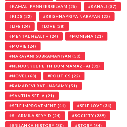
KAMALI PANNEERSELVAM
(25)
KANALI
(87)
KIDS
(22)
KRISHNAPRIYA NARAYAN
(22)
LIFE
(24)
LOVE
(28)
MENTAL HEALTH
(24)
MONISHA
(21)
MOVIE
(24)
NARAYANI SUBRAMANIYAN
(50)
NENJUKKUL PEITHIDUM MAMAZHAI
(31)
NOVEL
(68)
POLITICS
(22)
RAMADEVI RATHNASAMY
(51)
SANTHA SEELA
(21)
SELF IMPROVEMENT
(41)
SELF LOVE
(34)
SHARMILA SEYYID
(24)
SOCIETY
(239)
SRILANKA HISTORY
(30)
STORY
(54)