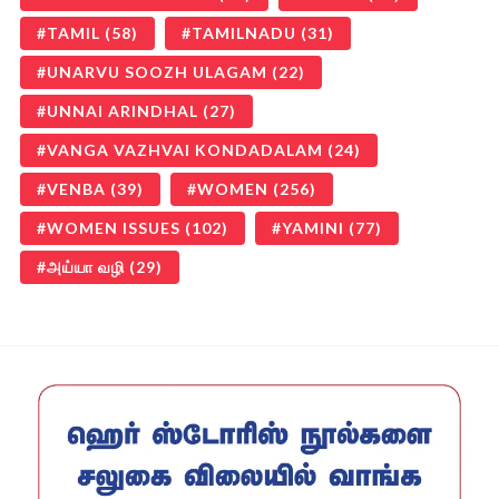
TAMIL
(58)
TAMILNADU
(31)
UNARVU SOOZH ULAGAM
(22)
UNNAI ARINDHAL
(27)
VANGA VAZHVAI KONDADALAM
(24)
VENBA
(39)
WOMEN
(256)
WOMEN ISSUES
(102)
YAMINI
(77)
அய்யா வழி
(29)