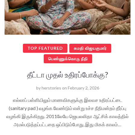
TOP FEATURED
சுமதி விஜயகுமார்
பெண்ணுக்கொரு நீதி
தீட்டா முதல் உதிரப்போக்கு?
by
herstories
on
February 2, 2026
எல்லாப் பள்ளியிலும் மாணவிகளுக்கு இலவச உதிரப்பட்டை
(sanitary pad ) வழங்க வேண்டும் என்று உச்ச நீதிமன்றம் தீர்ப்பு
வழங்கி இருக்கிறது. 2011லேயே ஜெயலலிதா ஆட்சிக் காலத்தில்
அமல்படுத்தப்பட்டதை ஒப்பிடும்போது, இது மிகக் காலம்…