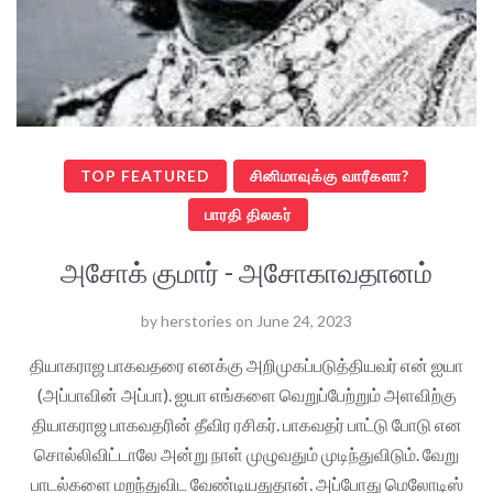
TOP FEATURED
சினிமாவுக்கு வாரீகளா?
பாரதி திலகர்
அசோக் குமார் - அசோகாவதானம்
by
herstories
on
June 24, 2023
தியாகராஜ பாகவதரை எனக்கு அறிமுகப்படுத்தியவர் என் ஐயா
(அப்பாவின் அப்பா). ஐயா எங்களை வெறுப்பேற்றும் அளவிற்கு
தியாகராஜ பாகவதரின் தீவிர ரசிகர். பாகவதர் பாட்டு போடு என
சொல்லிவிட்டாலே அன்று நாள் முழுவதும் முடிந்துவிடும். வேறு
பாடல்களை மறந்துவிட வேண்டியதுதான். அப்போது மெலோடிஸ்