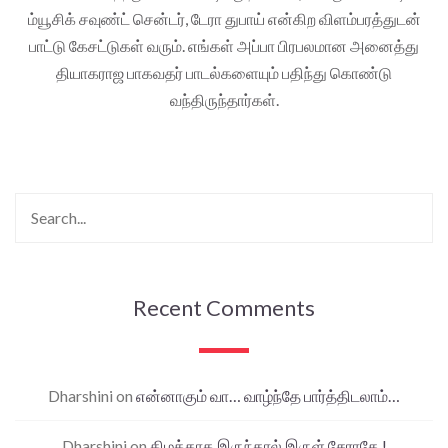
ம்யூசிக் சவுண்ட் சென்டர், டேரா துபாய் என்கிற விளம்பரத்துடன்
பாட்டு கேசட்டுகள் வரும். எங்கள் அப்பா பிரபலமான அனைத்து
தியாகராஜ பாகவதர் பாடல்களையும் பதிந்து கொண்டு
வந்திருந்தார்கள்.
Recent Comments
Dharshini
on
என்னாகும் வா… வாழ்ந்தே பார்த்திடலாம்…
Dharshini
on
கிழக்காக இருந்தால் இருள் சேராதே !