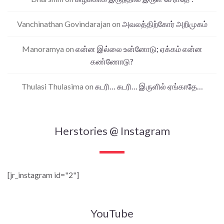
Vanchinathan Govindarajan
on
அவலத்திற்கோர் அறிமுகம்
Manoramya
on
என்ன இல்லை உன்னோடு; ஏக்கம் என்ன
கண்ணோடு?
Thulasi Thulasima
on
சுடரி… சுடரி… இருளில் ஏங்காதே…
Herstories @ Instagram
[jr_instagram id="2"]
YouTube