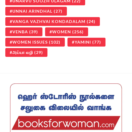
UNARVU SOOZH ULAGAM
(22)
UNNAI ARINDHAL
(27)
VANGA VAZHVAI KONDADALAM
(24)
VENBA
(39)
WOMEN
(256)
WOMEN ISSUES
(102)
YAMINI
(77)
அய்யா வழி
(29)