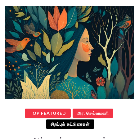
TOP FEATURED
அர. செல்வமணி
சிறப்புக் கட்டுரைகள்