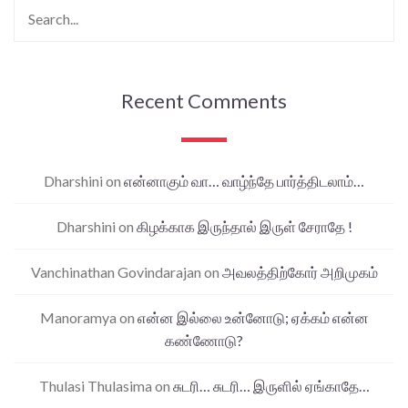
Recent Comments
Dharshini
on
என்னாகும் வா… வாழ்ந்தே பார்த்திடலாம்…
Dharshini
on
கிழக்காக இருந்தால் இருள் சேராதே !
Vanchinathan Govindarajan
on
அவலத்திற்கோர் அறிமுகம்
Manoramya
on
என்ன இல்லை உன்னோடு; ஏக்கம் என்ன
கண்ணோடு?
Thulasi Thulasima
on
சுடரி… சுடரி… இருளில் ஏங்காதே…