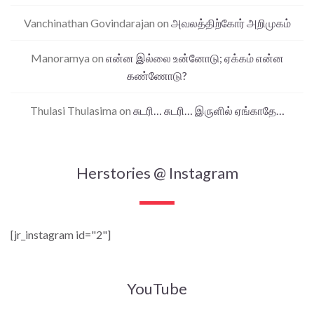
Vanchinathan Govindarajan
on
அவலத்திற்கோர் அறிமுகம்
Manoramya
on
என்ன இல்லை உன்னோடு; ஏக்கம் என்ன
கண்ணோடு?
Thulasi Thulasima
on
சுடரி… சுடரி… இருளில் ஏங்காதே…
Herstories @ Instagram
[jr_instagram id="2"]
YouTube