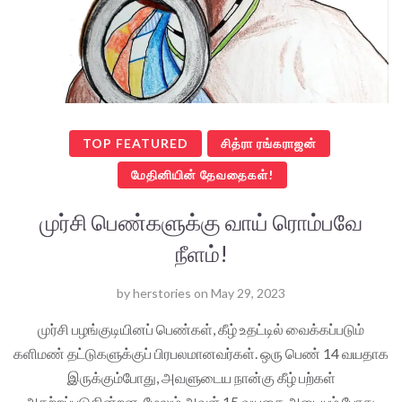
TOP FEATURED
சித்ரா ரங்கராஜன்
மேதினியின் தேவதைகள்!
முர்சி பெண்களுக்கு வாய் ரொம்பவே
நீளம்!
by
herstories
on
May 29, 2023
முர்சி பழங்குடியினப் பெண்கள், கீழ் உதட்டில் வைக்கப்படும்
களிமண் தட்டுகளுக்குப் பிரபலமானவர்கள். ஒரு பெண் 14 வயதாக
இருக்கும்போது, அவளுடைய நான்கு கீழ் பற்கள்
அகற்றப்படுகின்றன. மேலும் அவள் 15 வயதை அடையும் போது,