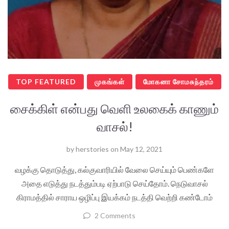
TOP FEATURED
முகங்கள்
மோகனா சோமசுந்தரம்
சைக்கிள் என்பது வெளி உலகைக் காணும்
வாசல்!
by
herstories
on
May 12, 2021
வழக்கு தொடுத்து, கல்குவாரியில் வேலை செய்யும் பெண்களே
அதை எடுத்து நடத்தும்படி ஏற்பாடு செய்தோம். நெடுவாசல்
கிராமத்தில் சாராய ஒழிப்பு இயக்கம் நடத்தி வெற்றி கண்டோம்
2 Comments