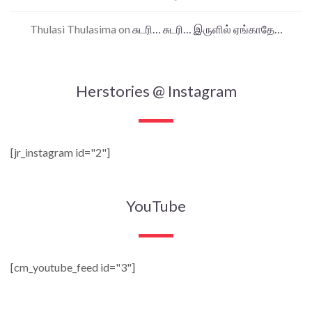
Thulasi Thulasima
on
சுடரி… சுடரி… இருளில் ஏங்காதே…
Herstories @ Instagram
[jr_instagram id="2"]
YouTube
[cm_youtube_feed id="3"]