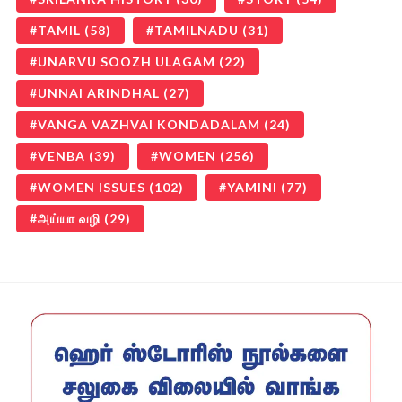
TAMIL
(58)
TAMILNADU
(31)
UNARVU SOOZH ULAGAM
(22)
UNNAI ARINDHAL
(27)
VANGA VAZHVAI KONDADALAM
(24)
VENBA
(39)
WOMEN
(256)
WOMEN ISSUES
(102)
YAMINI
(77)
அய்யா வழி
(29)