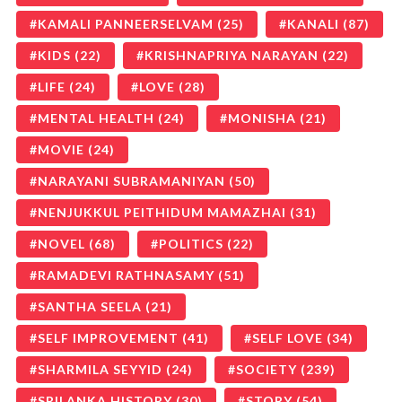
KAMALI PANNEERSELVAM
(25)
KANALI
(87)
KIDS
(22)
KRISHNAPRIYA NARAYAN
(22)
LIFE
(24)
LOVE
(28)
MENTAL HEALTH
(24)
MONISHA
(21)
MOVIE
(24)
NARAYANI SUBRAMANIYAN
(50)
NENJUKKUL PEITHIDUM MAMAZHAI
(31)
NOVEL
(68)
POLITICS
(22)
RAMADEVI RATHNASAMY
(51)
SANTHA SEELA
(21)
SELF IMPROVEMENT
(41)
SELF LOVE
(34)
SHARMILA SEYYID
(24)
SOCIETY
(239)
SRILANKA HISTORY
(30)
STORY
(54)