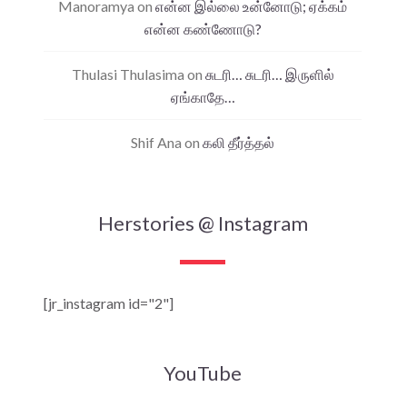
Manoramya
on
என்ன இல்லை உன்னோடு; ஏக்கம்
என்ன கண்ணோடு?
Thulasi Thulasima
on
சுடரி… சுடரி… இருளில்
ஏங்காதே…
Shif Ana
on
கலி தீர்த்தல்
Herstories @ Instagram
[jr_instagram id="2"]
YouTube