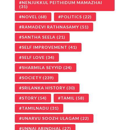
NENJUKKUL PEITHIDUM MAMAZHAI
(31)
NOVEL
(68)
POLITICS
(22)
RAMADEVI RATHNASAMY
(51)
SANTHA SEELA
(21)
SELF IMPROVEMENT
(41)
SELF LOVE
(34)
SHARMILA SEYYID
(24)
SOCIETY
(239)
SRILANKA HISTORY
(30)
STORY
(54)
TAMIL
(58)
TAMILNADU
(31)
UNARVU SOOZH ULAGAM
(22)
UNNAI ARINDHAL
(27)