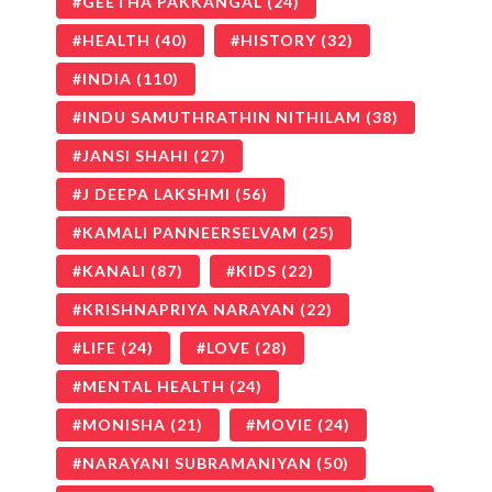
GEETHA PAKKANGAL
(24)
HEALTH
(40)
HISTORY
(32)
INDIA
(110)
INDU SAMUTHRATHIN NITHILAM
(38)
JANSI SHAHI
(27)
J DEEPA LAKSHMI
(56)
KAMALI PANNEERSELVAM
(25)
KANALI
(87)
KIDS
(22)
KRISHNAPRIYA NARAYAN
(22)
LIFE
(24)
LOVE
(28)
MENTAL HEALTH
(24)
MONISHA
(21)
MOVIE
(24)
NARAYANI SUBRAMANIYAN
(50)