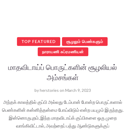
TOP FEATURED
சூழலும் பெண்களும்
நாராயணி சுப்ரமணியன்
மாதவிடாய்ப் பொருட்களின் சூழலியல்
அம்சங்கள்
by
herstories
on
March 9, 2023
அந்தக் காலத்தில் குப்பி அல்லது டேம்பான் போன்ற பொருட்களால்
பெண்களின் கன்னித்தன்மை போய்விடும் என்ற பயமும் இருந்தது.
இன்னொருபுறம், இந்த மாதவிடாய்க் குப்பிகளை ஒரு முறை
வாங்கிவிட்டால், அவற்றைப் பத்து ஆண்டுகளுக்குப்