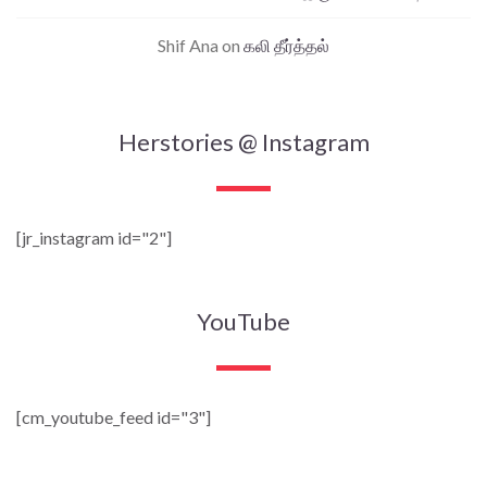
Shif Ana
on
கலி தீர்த்தல்
Herstories @ Instagram
[jr_instagram id="2"]
YouTube
[cm_youtube_feed id="3"]