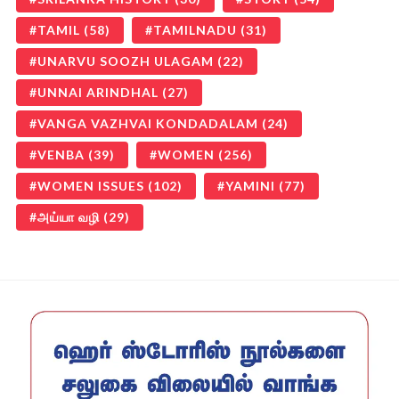
TAMIL
(58)
TAMILNADU
(31)
UNARVU SOOZH ULAGAM
(22)
UNNAI ARINDHAL
(27)
VANGA VAZHVAI KONDADALAM
(24)
VENBA
(39)
WOMEN
(256)
WOMEN ISSUES
(102)
YAMINI
(77)
அய்யா வழி
(29)