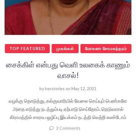
TOP FEATURED
முகங்கள்
மோகனா சோமசுந்தரம்
சைக்கிள் என்பது வெளி உலகைக் காணும்
வாசல்!
by
herstories
on
May 12, 2021
வழக்கு தொடுத்து, கல்குவாரியில் வேலை செய்யும் பெண்களே
அதை எடுத்து நடத்தும்படி ஏற்பாடு செய்தோம். நெடுவாசல்
கிராமத்தில் சாராய ஒழிப்பு இயக்கம் நடத்தி வெற்றி கண்டோம்
2 Comments