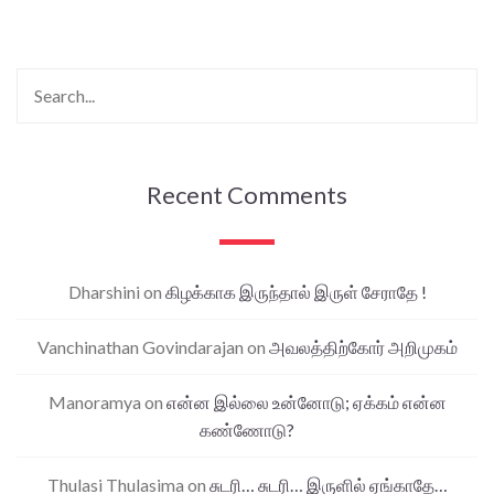
Recent Comments
Dharshini
on
கிழக்காக இருந்தால் இருள் சேராதே !
Vanchinathan Govindarajan
on
அவலத்திற்கோர் அறிமுகம்
Manoramya
on
என்ன இல்லை உன்னோடு; ஏக்கம் என்ன
கண்ணோடு?
Thulasi Thulasima
on
சுடரி… சுடரி… இருளில் ஏங்காதே…