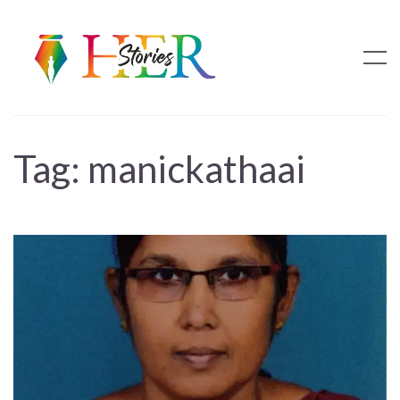
Tag:
manickathaai