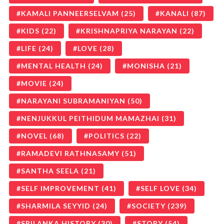
KAMALI PANNEERSELVAM
(25)
KANALI
(87)
KIDS
(22)
KRISHNAPRIYA NARAYAN
(22)
LIFE
(24)
LOVE
(28)
MENTAL HEALTH
(24)
MONISHA
(21)
MOVIE
(24)
NARAYANI SUBRAMANIYAN
(50)
NENJUKKUL PEITHIDUM MAMAZHAI
(31)
NOVEL
(68)
POLITICS
(22)
RAMADEVI RATHNASAMY
(51)
SANTHA SEELA
(21)
SELF IMPROVEMENT
(41)
SELF LOVE
(34)
SHARMILA SEYYID
(24)
SOCIETY
(239)
SRILANKA HISTORY
(30)
STORY
(54)