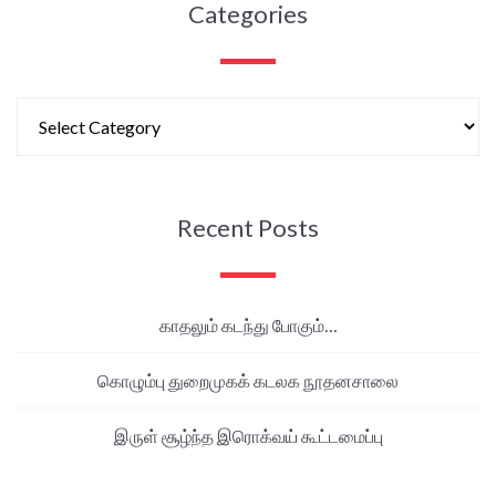
Categories
Recent Posts
காதலும் கடந்து போகும்…
கொழும்பு துறைமுகக் கடலக நூதனசாலை
இருள் சூழ்ந்த இரொக்வய் கூட்டமைப்பு