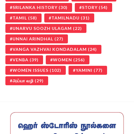
SRILANKA HISTORY
(30)
STORY
(54)
TAMIL
(58)
TAMILNADU
(31)
UNARVU SOOZH ULAGAM
(22)
UNNAI ARINDHAL
(27)
VANGA VAZHVAI KONDADALAM
(24)
VENBA
(39)
WOMEN
(256)
WOMEN ISSUES
(102)
YAMINI
(77)
அய்யா வழி
(29)