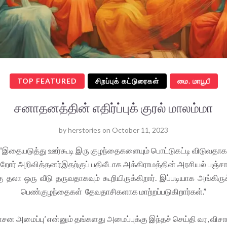
TOP FEATURED
சிறப்புக் கட்டுரைகள்
மை. மாபூபீ
சனாதனத்தின் எதிர்ப்புக் குரல் மாலம்மா
by
herstories
on
October 11, 2023
“இதையடுத்து ஊர்கூடி இரு குழந்தைகளையும் பொட்டுகட்டி விடுவதா
றோர் அறிவித்தனர்இதற்குப் பதிலீடாக அக்கிராமத்தின் அரசியல் பஞ்ச
ு தலா ஒரு வீடு தருவதாகவும் கூறியிருக்கிறார். இப்படியாக அங்கிருக்
பெண்குழந்தைகள் தேவதாசிகளாக மாற்றப்படுகிறார்கள்.”
சன அமைப்பு’ என்னும் தங்களது அமைப்புக்கு இந்தச் செய்தி வர, வி