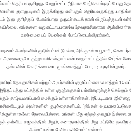
லாம் தெரியவருகிறது. மேலும் சட்ட ரீதியாக மேற்கொள்ளும் போது தேவ
னென்ன குளறுபடிகள் இருக்கிறது என்பதும் தெரியவருகிறது. பாதிக்
் இது குறித்துப் பேசும்போது ஒருவர் கூடத் தான் விருப்பத்துடன் வந
கவில்லை. எங்களை வலுகட்டாயமாகவே தேவதாசிகளாக ஆக்கினார்க
உண்மையைப் பெண்கள் போட்டுடைக்கிறார்கள்.
காரணம் அவர்களின் குடும்பம் மட்டுமல்ல, அங்கு உள்ள பூசாரி, கெளடர
ள் அனைவருமே குற்றவாளிகள்தாம் என்பதைச் சட்டத்தில் சேர்க்க வேண
தங்களின் கோரிக்கையை முன்வைத்துப் போராடி வருகின்றனர்.
ாயிரம் தேவதாசிகள் மற்றும் அவர்களின் குடும்பம் என மொத்தம் 10 லட்ச
 இந்தப் பத்து லட்சத்தில் உள்ள குழந்தைகள் பள்ளிகளுக்குச் செல்லும் 
கும் தாழ்வுமனப்பான்மைக்கும் உள்ளாகிறார்கள். இப்படியான இன்
சிகளிடமும் அவர்களின் குழந்தைகளிடம், “நீங்கள் அவமானப்படுவ
்சிக்குள்ளாகவோ தேவையில்லை. உங்கள் மீது எந்தத் தவறும் இல்லை.
த் தள்ளிய சமூகத்தின் மீதும், சனாதனத்தின் மீது மட்டுமே தவறே த
அல்ல” என்று பேசிவருகிறோம்” என்றார்.