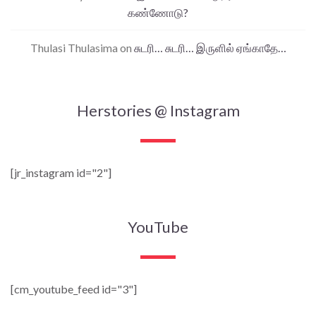
கண்ணோடு?
Thulasi Thulasima
on
சுடரி… சுடரி… இருளில் ஏங்காதே…
Herstories @ Instagram
[jr_instagram id="2"]
YouTube
[cm_youtube_feed id="3"]