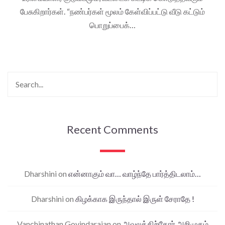
பேசுகிறார்கள். “நண்பர்கள் மூலம் கேள்விப்பட்டு வீடு கட்டும்
பொறுப்பைக்…
Recent Comments
Dharshini
on
என்னாகும் வா… வாழ்ந்தே பார்த்திடலாம்…
Dharshini
on
கிழக்காக இருந்தால் இருள் சேராதே !
Vanchinathan Govindarajan
on
அவலத்திற்கோர் அறிமுகம்