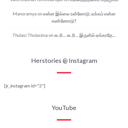
Manoramya
on
என்ன இல்லை உன்னோடு; ஏக்கம் என்ன
கண்ணோடு?
Thulasi Thulasima
on
சுடரி… சுடரி… இருளில் ஏங்காதே…
Herstories @ Instagram
[jr_instagram id="2"]
YouTube