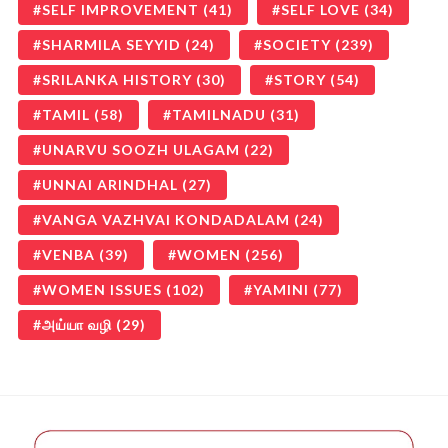
SELF IMPROVEMENT
(41)
SELF LOVE
(34)
SHARMILA SEYYID
(24)
SOCIETY
(239)
SRILANKA HISTORY
(30)
STORY
(54)
TAMIL
(58)
TAMILNADU
(31)
UNARVU SOOZH ULAGAM
(22)
UNNAI ARINDHAL
(27)
VANGA VAZHVAI KONDADALAM
(24)
VENBA
(39)
WOMEN
(256)
WOMEN ISSUES
(102)
YAMINI
(77)
அய்யா வழி
(29)