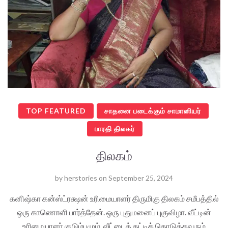
TOP FEATURED
சாதனை படைக்கும் சாமானியர்
பாரதி திலகர்
திலகம்
by
herstories
on
September 25, 2024
கனிஷ்கா கன்ஸ்ட்ரக்ஷன் உரிமையாளர் திருமிகு திலகம் சமீபத்தில்
ஒரு காணொளி பார்த்தேன். ஒரு புதுமனைப் புகுவிழா. வீட்டின்
உரிமையாளர் குடும்பமும், வீட்டைக் கட்டிக் கொடுத்தவரும்