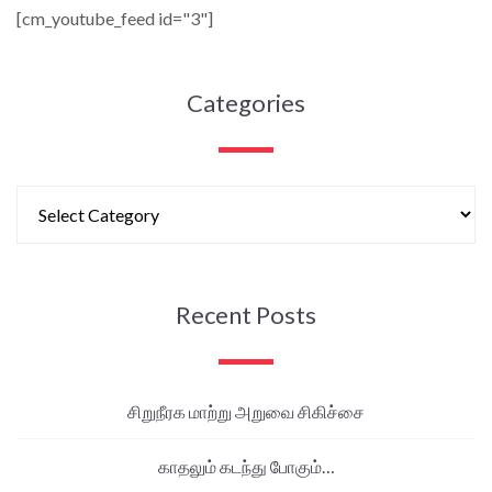
[cm_youtube_feed id="3"]
Categories
Recent Posts
சிறுநீரக மாற்று அறுவை சிகிச்சை
காதலும் கடந்து போகும்…