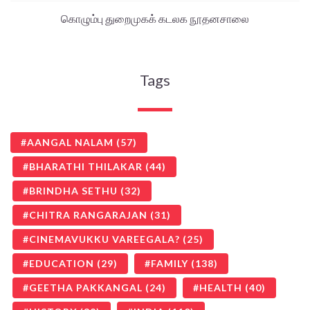
கொழும்பு துறைமுகக் கடலக நூதனசாலை
Tags
AANGAL NALAM
(57)
BHARATHI THILAKAR
(44)
BRINDHA SETHU
(32)
CHITRA RANGARAJAN
(31)
CINEMAVUKKU VAREEGALA?
(25)
EDUCATION
(29)
FAMILY
(138)
GEETHA PAKKANGAL
(24)
HEALTH
(40)