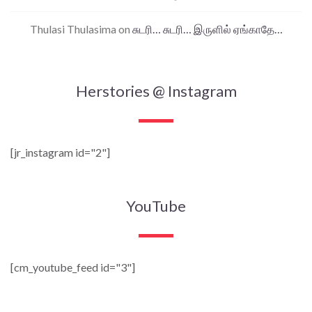
Thulasi Thulasima
on
சுடரி… சுடரி… இருளில் ஏங்காதே…
Herstories @ Instagram
[jr_instagram id="2"]
YouTube
[cm_youtube_feed id="3"]