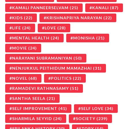
KAMALI PANNEERSELVAM
(25)
KANALI
(87)
KIDS
(22)
KRISHNAPRIYA NARAYAN
(22)
LIFE
(24)
LOVE
(28)
MENTAL HEALTH
(24)
MONISHA
(21)
MOVIE
(24)
NARAYANI SUBRAMANIYAN
(50)
NENJUKKUL PEITHIDUM MAMAZHAI
(31)
NOVEL
(68)
POLITICS
(22)
RAMADEVI RATHNASAMY
(51)
SANTHA SEELA
(21)
SELF IMPROVEMENT
(41)
SELF LOVE
(34)
SHARMILA SEYYID
(24)
SOCIETY
(239)
SRILANKA HISTORY
(30)
STORY
(54)