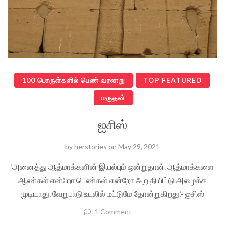
100 பொருள்களில் பெண் வரலாறு
TOP FEATURED
மருதன்
ஐசிஸ்
by
herstories
on
May 29, 2021
‘அனைத்து ஆத்மாக்களின் இயல்பும் ஒன்றுதான். ஆத்மாக்களை
ஆண்கள் என்றோ பெண்கள் என்றோ அறுதியிட்டு அழைக்க
முடியாது. வேறுபாடு உடலில் மட்டுமே தோன்றுகிறது.’- ஐசிஸ்
1 Comment