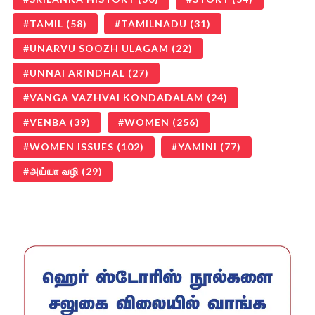
TAMIL
(58)
TAMILNADU
(31)
UNARVU SOOZH ULAGAM
(22)
UNNAI ARINDHAL
(27)
VANGA VAZHVAI KONDADALAM
(24)
VENBA
(39)
WOMEN
(256)
WOMEN ISSUES
(102)
YAMINI
(77)
அய்யா வழி
(29)