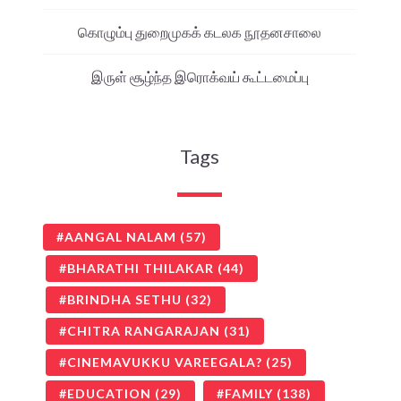
கொழும்பு துறைமுகக் கடலக நூதனசாலை
இருள் சூழ்ந்த இரொக்வய் கூட்டமைப்பு
Tags
AANGAL NALAM
(57)
BHARATHI THILAKAR
(44)
BRINDHA SETHU
(32)
CHITRA RANGARAJAN
(31)
CINEMAVUKKU VAREEGALA?
(25)
EDUCATION
(29)
FAMILY
(138)