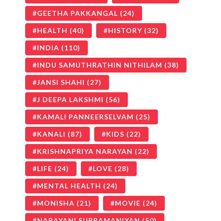
GEETHA PAKKANGAL
(24)
HEALTH
(40)
HISTORY
(32)
INDIA
(110)
INDU SAMUTHRATHIN NITHILAM
(38)
JANSI SHAHI
(27)
J DEEPA LAKSHMI
(56)
KAMALI PANNEERSELVAM
(25)
KANALI
(87)
KIDS
(22)
KRISHNAPRIYA NARAYAN
(22)
LIFE
(24)
LOVE
(28)
MENTAL HEALTH
(24)
MONISHA
(21)
MOVIE
(24)
NARAYANI SUBRAMANIYAN
(50)