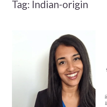
Tag:
Indian-origin
இ
இ