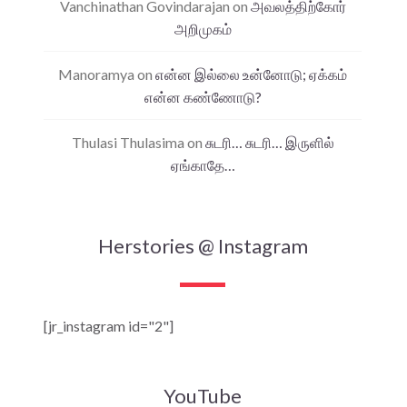
Vanchinathan Govindarajan
on
அவலத்திற்கோர்
அறிமுகம்
Manoramya
on
என்ன இல்லை உன்னோடு; ஏக்கம்
என்ன கண்ணோடு?
Thulasi Thulasima
on
சுடரி… சுடரி… இருளில்
ஏங்காதே…
Herstories @ Instagram
[jr_instagram id="2"]
YouTube