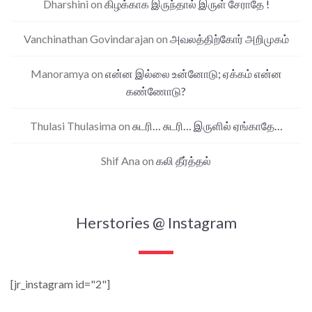
Dharshini
on
கிழக்காக இருந்தால் இருள் சேராதே !
Vanchinathan Govindarajan
on
அவலத்திற்கோர் அறிமுகம்
Manoramya
on
என்ன இல்லை உன்னோடு; ஏக்கம் என்ன
கண்ணோடு?
Thulasi Thulasima
on
சுடரி… சுடரி… இருளில் ஏங்காதே…
Shif Ana
on
கலி தீர்த்தல்
Herstories @ Instagram
[jr_instagram id="2"]