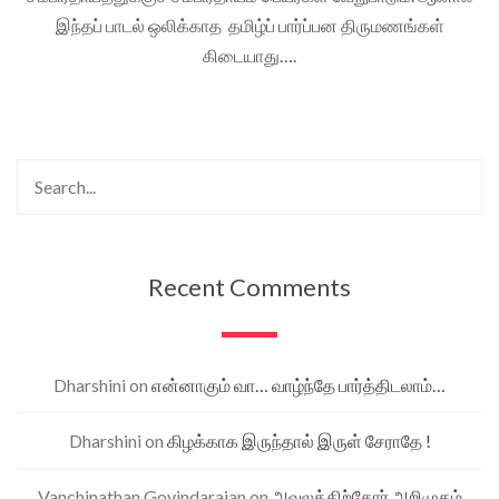
இந்தப் பாடல் ஒலிக்காத தமிழ்ப் பார்ப்பன திருமணங்கள்
கிடையாது….
Recent Comments
Dharshini
on
என்னாகும் வா… வாழ்ந்தே பார்த்திடலாம்…
Dharshini
on
கிழக்காக இருந்தால் இருள் சேராதே !
Vanchinathan Govindarajan
on
அவலத்திற்கோர் அறிமுகம்