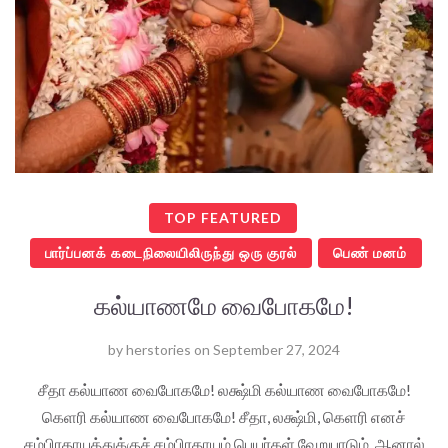
TOP FEATURED
பார்ப்பனக் கடைநிலையிலிருந்து ஒரு குரல்
பெண் மனம்
கல்யாணமே வைபோகமே!
by
herstories
on
September 27, 2024
சீதா கல்யாண வைபோகமே! லக்ஷ்மி கல்யாண வைபோகமே!
கெளரி கல்யாண வைபோகமே! சீதா, லக்ஷ்மி, கெளரி எனச்
சம்பிரதாயத்துக்குச் சம்பிரதாயம் பெயர்கள் வேறுபாடும். ஆனால்