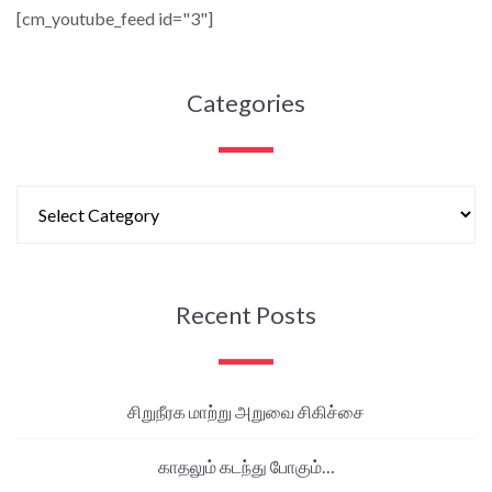
[cm_youtube_feed id="3"]
Categories
Recent Posts
சிறுநீரக மாற்று அறுவை சிகிச்சை
காதலும் கடந்து போகும்…