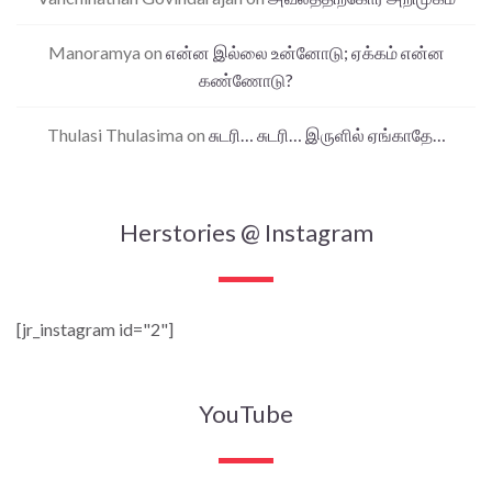
Manoramya
on
என்ன இல்லை உன்னோடு; ஏக்கம் என்ன
கண்ணோடு?
Thulasi Thulasima
on
சுடரி… சுடரி… இருளில் ஏங்காதே…
Herstories @ Instagram
[jr_instagram id="2"]
YouTube