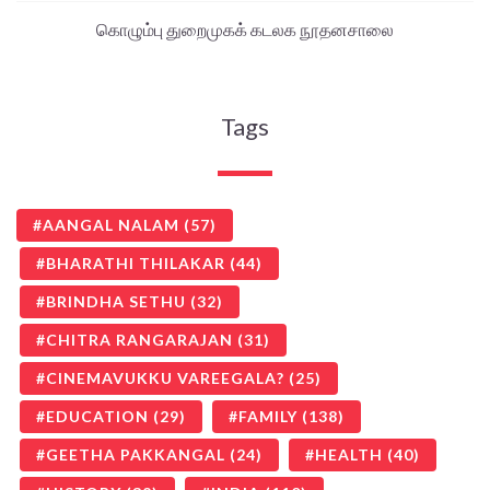
கொழும்பு துறைமுகக் கடலக நூதனசாலை
Tags
AANGAL NALAM
(57)
BHARATHI THILAKAR
(44)
BRINDHA SETHU
(32)
CHITRA RANGARAJAN
(31)
CINEMAVUKKU VAREEGALA?
(25)
EDUCATION
(29)
FAMILY
(138)
GEETHA PAKKANGAL
(24)
HEALTH
(40)