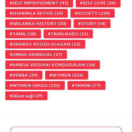
SELF IMPROVEMENT
(41)
SELF LOVE
(34)
SHARMILA SEYYID
(24)
SOCIETY
(239)
SRILANKA HISTORY
(30)
STORY
(54)
TAMIL
(58)
TAMILNADU
(31)
UNARVU SOOZH ULAGAM
(22)
UNNAI ARINDHAL
(27)
VANGA VAZHVAI KONDADALAM
(24)
VENBA
(39)
WOMEN
(256)
WOMEN ISSUES
(102)
YAMINI
(77)
அய்யா வழி
(29)