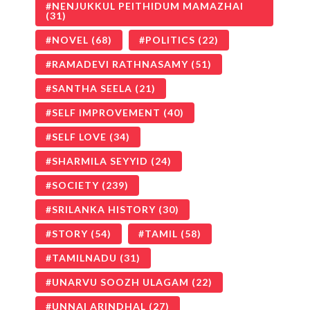
NENJUKKUL PEITHIDUM MAMAZHAI
(31)
NOVEL
(68)
POLITICS
(22)
RAMADEVI RATHNASAMY
(51)
SANTHA SEELA
(21)
SELF IMPROVEMENT
(40)
SELF LOVE
(34)
SHARMILA SEYYID
(24)
SOCIETY
(239)
SRILANKA HISTORY
(30)
STORY
(54)
TAMIL
(58)
TAMILNADU
(31)
UNARVU SOOZH ULAGAM
(22)
UNNAI ARINDHAL
(27)