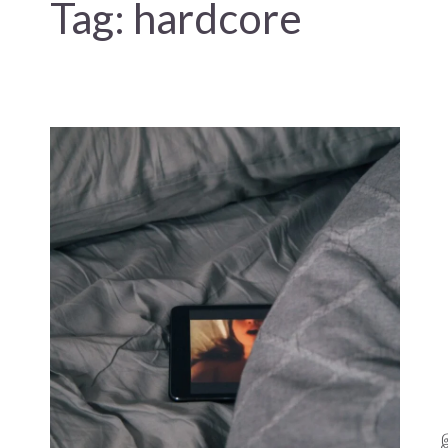
Tag:
hardcore
இ