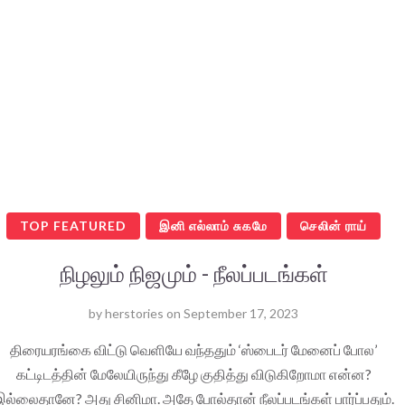
TOP FEATURED
இனி எல்லாம் சுகமே
செலின் ராய்
நிழலும் நிஜமும் - நீலப்படங்கள்
by
herstories
on
September 17, 2023
திரையரங்கை விட்டு வெளியே வந்ததும் ‘ஸ்பைடர் மேனைப் போல’
கட்டிடத்தின் மேலேயிருந்து கீழே குதித்து விடுகிறோமா என்ன?
ல்லைதானே? அது சினிமா. அதே போல்தான் நீலப்படங்கள் பார்ப்பதும்.