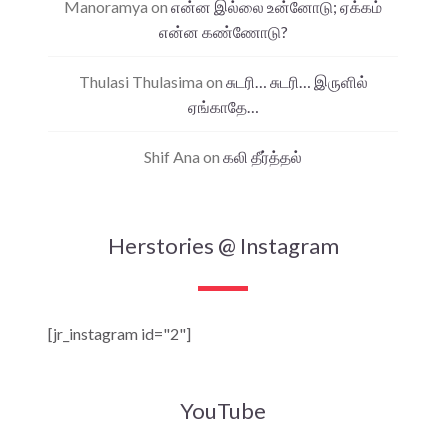
Manoramya
on
என்ன இல்லை உன்னோடு; ஏக்கம்
என்ன கண்ணோடு?
Thulasi Thulasima
on
சுடரி… சுடரி… இருளில்
ஏங்காதே…
Shif Ana
on
கலி தீர்த்தல்
Herstories @ Instagram
[jr_instagram id="2"]
YouTube