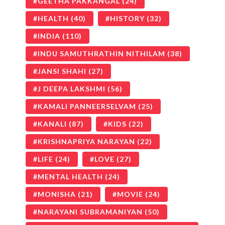
GEETHA PAKKANGAL
(24)
HEALTH
(40)
HISTORY
(32)
INDIA
(110)
INDU SAMUTHRATHIN NITHILAM
(38)
JANSI SHAHI
(27)
J DEEPA LAKSHMI
(56)
KAMALI PANNEERSELVAM
(25)
KANALI
(87)
KIDS
(22)
KRISHNAPRIYA NARAYAN
(22)
LIFE
(24)
LOVE
(27)
MENTAL HEALTH
(24)
MONISHA
(21)
MOVIE
(24)
NARAYANI SUBRAMANIYAN
(50)