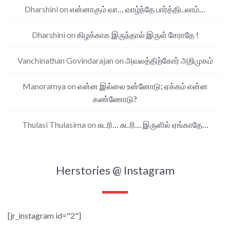
Dharshini
on
என்னாகும் வா… வாழ்ந்தே பார்த்திடலாம்…
Dharshini
on
கிழக்காக இருந்தால் இருள் சேராதே !
Vanchinathan Govindarajan
on
அவலத்திற்கோர் அறிமுகம்
Manoramya
on
என்ன இல்லை உன்னோடு; ஏக்கம் என்ன
கண்ணோடு?
Thulasi Thulasima
on
சுடரி… சுடரி… இருளில் ஏங்காதே…
Herstories @ Instagram
[jr_instagram id="2"]