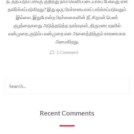
நடத்தப்படும் பாங்கு குறித்து நாம் வெளிப்படையாகப் பேசுவது ஏன்
தவிர்க்கப்படுகிறது? இது ஒரு பிரச்னையாகப் பார்க்கப்படுவதும்
இல்லை. இதுபோன்ற பிரச்னைகளின் நீட்சிதான் பெண்
குழந்தைகளது அடுத்தடுத்த நகர்வுகள், திருமண உறவில்
வன்முறை, குடும்ப வன்முறை என அனைத்திற்கும் காரணமாக
அமைகிறது.
1 Comment
Recent Comments