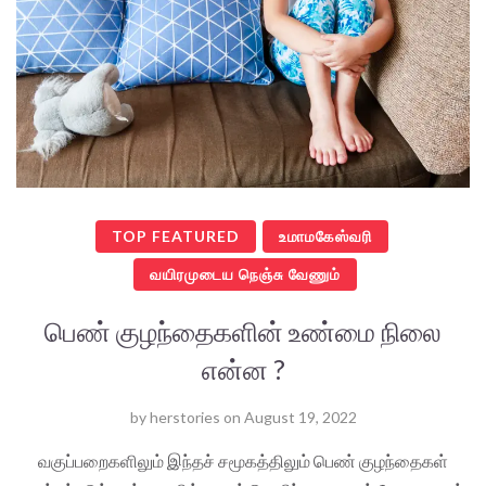
TOP FEATURED
உமாமகேஸ்வரி
வயிரமுடைய நெஞ்சு வேணும்
பெண் குழந்தைகளின் உண்மை நிலை
என்ன ?
by
herstories
on
August 19, 2022
வகுப்பறைகளிலும் இந்தச் சமூகத்திலும் பெண் குழந்தைகள்