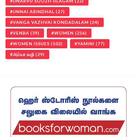
UNARVU SOOZH ULAGAM
(22)
UNNAI ARINDHAL
(27)
VANGA VAZHVAI KONDADALAM
(24)
VENBA
(39)
WOMEN
(256)
WOMEN ISSUES
(102)
YAMINI
(77)
அய்யா வழி
(29)