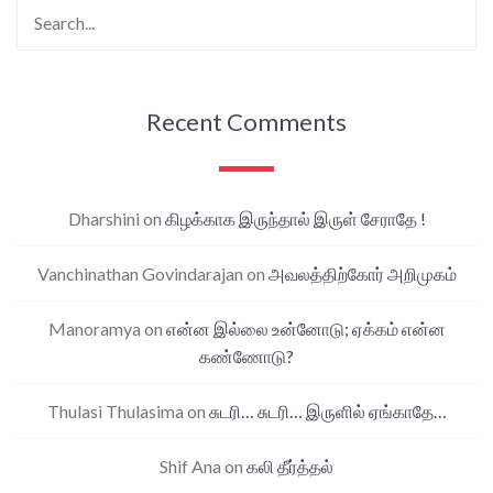
Recent Comments
Dharshini
on
கிழக்காக இருந்தால் இருள் சேராதே !
Vanchinathan Govindarajan
on
அவலத்திற்கோர் அறிமுகம்
Manoramya
on
என்ன இல்லை உன்னோடு; ஏக்கம் என்ன
கண்ணோடு?
Thulasi Thulasima
on
சுடரி… சுடரி… இருளில் ஏங்காதே…
Shif Ana
on
கலி தீர்த்தல்