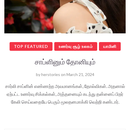
TOP FEATURED
உணர்வு சூழ் உலகம்
யாமினி
சாப்ளினும் தோனியும்
by
herstories
on
March 21, 2024
சார்லி சாப்ளின் எண்ணற்ற அவமானங்கள், தோல்விகள். அதனால்
ஏற்பட்ட உணர்வு சிக்கல்கள், அத்தனையும் கடந்து தன்னைப் பிறர்
கேலி செய்வதையே பெரும் மூலதனமாக்கி வெற்றி கண்டார்.