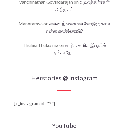
Vanchinathan Govindarajan
on
அவலத்திற்கோர்
அறிமுகம்
Manoramya
on
என்ன இல்லை உன்னோடு; ஏக்கம்
என்ன கண்ணோடு?
Thulasi Thulasima
on
சுடரி… சுடரி… இருளில்
ஏங்காதே…
Herstories @ Instagram
[jr_instagram id="2"]
YouTube