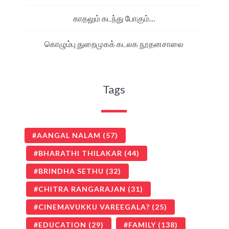
காதலும் கடந்து போகும்…
கொழும்பு துறைமுகக் கடலக நூதனசாலை
Tags
AANGAL NALAM
(57)
BHARATHI THILAKAR
(44)
BRINDHA SETHU
(32)
CHITRA RANGARAJAN
(31)
CINEMAVUKKU VAREEGALA?
(25)
EDUCATION
(29)
FAMILY
(138)