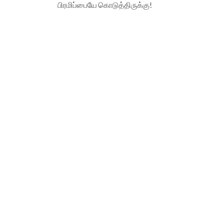
பிரமிப்பையே கொடுத்திருக்கு!