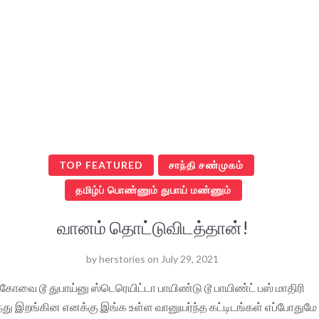
TOP FEATURED
சாந்தி சண்முகம்
தமிழ்ப் பொண்ணும் துபாய் மண்ணும்
வானம் தொட்டுவிடத்தான்!
by
herstories
on
July 29, 2021
கோவை டூ துபாய்னு ஸ்டெரெயிட்டா பாயிண்டு டூ பாயிண்ட் பஸ் மாதிரி
்து இறங்கின எனக்கு இங்க உள்ள வானுயர்ந்த கட்டிடங்கள் எப்போதுமே