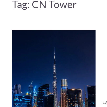
Tag:
CN Tower
வந