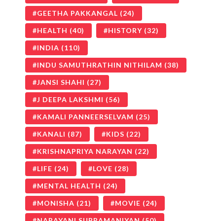
GEETHA PAKKANGAL
(24)
HEALTH
(40)
HISTORY
(32)
INDIA
(110)
INDU SAMUTHRATHIN NITHILAM
(38)
JANSI SHAHI
(27)
J DEEPA LAKSHMI
(56)
KAMALI PANNEERSELVAM
(25)
KANALI
(87)
KIDS
(22)
KRISHNAPRIYA NARAYAN
(22)
LIFE
(24)
LOVE
(28)
MENTAL HEALTH
(24)
MONISHA
(21)
MOVIE
(24)
NARAYANI SUBRAMANIYAN
(50)