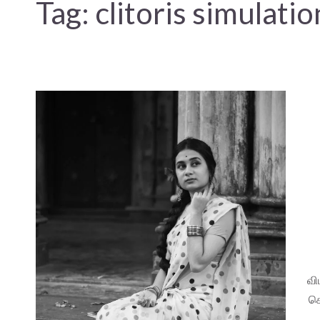
Tag:
clitoris simulatio
வி
கொ