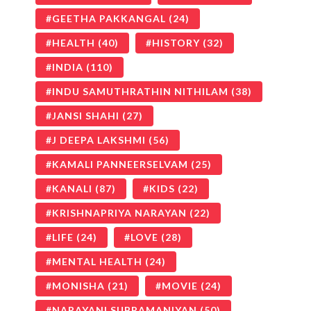
GEETHA PAKKANGAL
(24)
HEALTH
(40)
HISTORY
(32)
INDIA
(110)
INDU SAMUTHRATHIN NITHILAM
(38)
JANSI SHAHI
(27)
J DEEPA LAKSHMI
(56)
KAMALI PANNEERSELVAM
(25)
KANALI
(87)
KIDS
(22)
KRISHNAPRIYA NARAYAN
(22)
LIFE
(24)
LOVE
(28)
MENTAL HEALTH
(24)
MONISHA
(21)
MOVIE
(24)
NARAYANI SUBRAMANIYAN
(50)