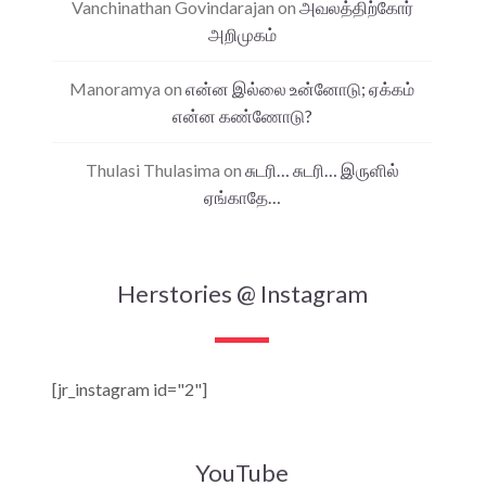
Vanchinathan Govindarajan
on
அவலத்திற்கோர்
அறிமுகம்
Manoramya
on
என்ன இல்லை உன்னோடு; ஏக்கம்
என்ன கண்ணோடு?
Thulasi Thulasima
on
சுடரி… சுடரி… இருளில்
ஏங்காதே…
Herstories @ Instagram
[jr_instagram id="2"]
YouTube