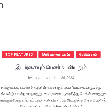
n
TOP FEATURED
இனி எல்லாம் சுகமே
செலின் ராய்
இயற்கையும் பெண் உடலியலும்
by
herstories
on
June 26, 2023
தன்னுடைய உணர்ச்சி வற்றி விடுவதற்குள், தன் வேலையை முடித்து
டவேண்டும் என்ற சுயநலத்துடன் அவளை ஆக்ரமித்து செக்ஸ் வைத்துக்
ள்ளும்போது ஏற்படும் மரண வலியில் எப்படி அவளுக்கு அந்த ஆணின்
மீது காதலும் கூடலி ல் ஆர்வமும் ஏற்படும்..?