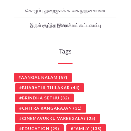
கொழும்பு துறைமுகக் கடலக நூதனசாலை
இருள் சூழ்ந்த இரொக்வய் கூட்டமைப்பு
Tags
AANGAL NALAM
(57)
BHARATHI THILAKAR
(44)
BRINDHA SETHU
(32)
CHITRA RANGARAJAN
(31)
CINEMAVUKKU VAREEGALA?
(25)
EDUCATION
(29)
FAMILY
(138)