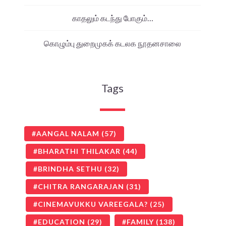
காதலும் கடந்து போகும்…
கொழும்பு துறைமுகக் கடலக நூதனசாலை
Tags
AANGAL NALAM
(57)
BHARATHI THILAKAR
(44)
BRINDHA SETHU
(32)
CHITRA RANGARAJAN
(31)
CINEMAVUKKU VAREEGALA?
(25)
EDUCATION
(29)
FAMILY
(138)