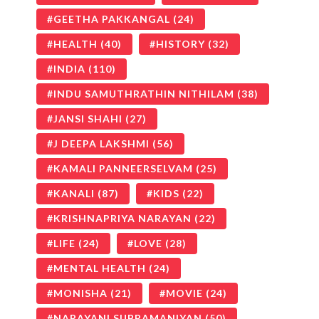
GEETHA PAKKANGAL
(24)
HEALTH
(40)
HISTORY
(32)
INDIA
(110)
INDU SAMUTHRATHIN NITHILAM
(38)
JANSI SHAHI
(27)
J DEEPA LAKSHMI
(56)
KAMALI PANNEERSELVAM
(25)
KANALI
(87)
KIDS
(22)
KRISHNAPRIYA NARAYAN
(22)
LIFE
(24)
LOVE
(28)
MENTAL HEALTH
(24)
MONISHA
(21)
MOVIE
(24)
NARAYANI SUBRAMANIYAN
(50)