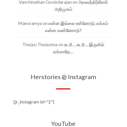
Vanchinathan Govindarajan
on
அவலத்திற்கோர்
அறிமுகம்
Manoramya
on
என்ன இல்லை உன்னோடு; ஏக்கம்
என்ன கண்ணோடு?
Thulasi Thulasima
on
சுடரி… சுடரி… இருளில்
ஏங்காதே…
Herstories @ Instagram
[jr_instagram id="2"]
YouTube