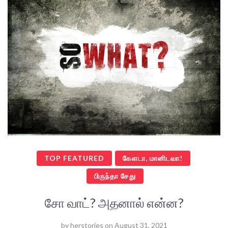
TOP FEATURED
கேளடா, மானிடவா!
பிருந்தா சேது
சோ வாட்? அதனால் என்ன?
by
herstories
on
August 31, 2021