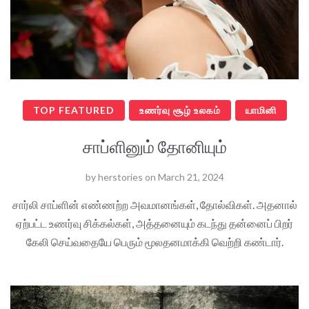
TOP FEATURED
உணர்வு சூழ் உலகம்
யாமினி
சாப்ளினும் தோனியும்
by
herstories
on
March 21, 2024
சார்லி சாப்ளின் எண்ணற்ற அவமானங்கள், தோல்விகள். அதனால்
ஏற்பட்ட உணர்வு சிக்கல்கள், அத்தனையும் கடந்து தன்னைப் பிறர்
கேலி செய்வதையே பெரும் மூலதனமாக்கி வெற்றி கண்டார்.