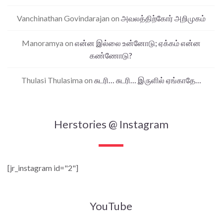
Vanchinathan Govindarajan
on
அவலத்திற்கோர் அறிமுகம்
Manoramya
on
என்ன இல்லை உன்னோடு; ஏக்கம் என்ன
கண்ணோடு?
Thulasi Thulasima
on
சுடரி… சுடரி… இருளில் ஏங்காதே…
Herstories @ Instagram
[jr_instagram id="2"]
YouTube