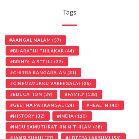
Tags
AANGAL NALAM
(57)
BHARATHI THILAKAR
(44)
BRINDHA SETHU
(32)
CHITRA RANGARAJAN
(31)
CINEMAVUKKU VAREEGALA?
(25)
EDUCATION
(29)
FAMILY
(138)
GEETHA PAKKANGAL
(24)
HEALTH
(40)
HISTORY
(32)
INDIA
(110)
INDU SAMUTHRATHIN NITHILAM
(38)
JANSI SHAHI
(27)
J DEEPA LAKSHMI
(56)