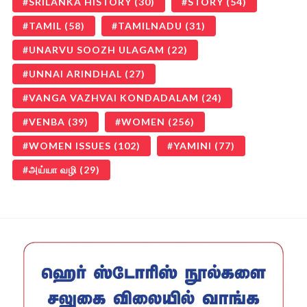
SRILANKA HISTORY
(30)
STORY
(54)
TAMIL
(58)
TAMILNADU
(31)
UNARVU SOOZH ULAGAM
(22)
UNNAI ARINDHAL
(27)
VANGA VAZHVAI KONDADALAM
(24)
VENBA
(39)
WOMEN
(256)
WOMEN ISSUES
(102)
YAMINI
(77)
அய்யா வழி
(29)