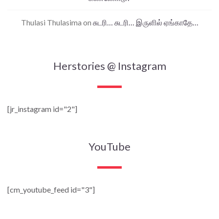
Thulasi Thulasima
on
சுடரி… சுடரி… இருளில் ஏங்காதே…
Herstories @ Instagram
[jr_instagram id="2"]
YouTube
[cm_youtube_feed id="3"]