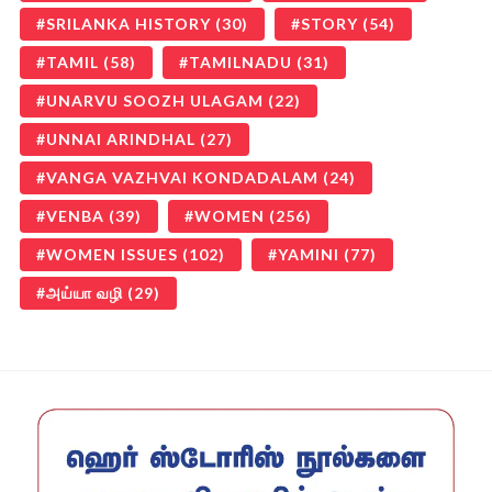
SRILANKA HISTORY
(30)
STORY
(54)
TAMIL
(58)
TAMILNADU
(31)
UNARVU SOOZH ULAGAM
(22)
UNNAI ARINDHAL
(27)
VANGA VAZHVAI KONDADALAM
(24)
VENBA
(39)
WOMEN
(256)
WOMEN ISSUES
(102)
YAMINI
(77)
அய்யா வழி
(29)