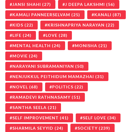
JANSI SHAHI
(27)
J DEEPA LAKSHMI
(56)
KAMALI PANNEERSELVAM
(25)
KANALI
(87)
KIDS
(22)
KRISHNAPRIYA NARAYAN
(22)
LIFE
(24)
LOVE
(28)
MENTAL HEALTH
(24)
MONISHA
(21)
MOVIE
(24)
NARAYANI SUBRAMANIYAN
(50)
NENJUKKUL PEITHIDUM MAMAZHAI
(31)
NOVEL
(68)
POLITICS
(22)
RAMADEVI RATHNASAMY
(51)
SANTHA SEELA
(21)
SELF IMPROVEMENT
(41)
SELF LOVE
(34)
SHARMILA SEYYID
(24)
SOCIETY
(239)