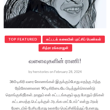
TOP FEATURED
கட்டடக் கலையின் புரட்சிப் பெண்கள்
சித்ரா ரங்கராஜன்
வளைவுகளின் ராணி!
by
herstories
on
February 28, 2024
360 டிகிரி வரை கோணங்கள் இருக்கும்போது எதற்கு அந்த
நேர்கோணலான 90 டிகிரியையே பிடித்துக்கொண்டு
தொங்குகிறீர்கள். நானும் என் கட்டடங்களும் ஒரு போதும் நீங்கள்
கட்டமைத்த பெட்டிக்குள் அடங்க மாட்டோம்” என்று அவர்
மேடையில் பேசியபோது உலகமே மெய்சிலிர்த்துப் போனது.