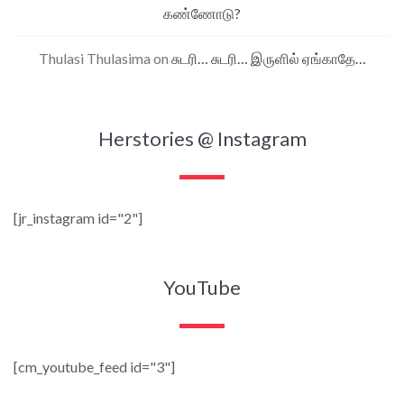
கண்ணோடு?
Thulasi Thulasima
on
சுடரி… சுடரி… இருளில் ஏங்காதே…
Herstories @ Instagram
[jr_instagram id="2"]
YouTube
[cm_youtube_feed id="3"]