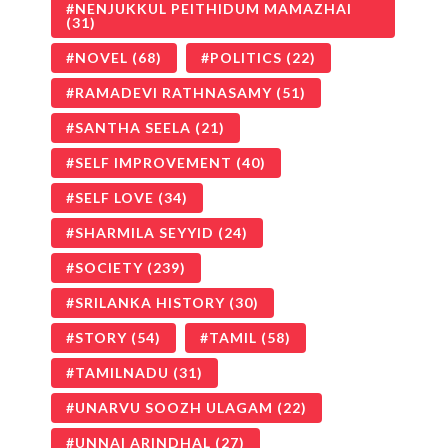
NENJUKKUL PEITHIDUM MAMAZHAI
(31)
NOVEL
(68)
POLITICS
(22)
RAMADEVI RATHNASAMY
(51)
SANTHA SEELA
(21)
SELF IMPROVEMENT
(40)
SELF LOVE
(34)
SHARMILA SEYYID
(24)
SOCIETY
(239)
SRILANKA HISTORY
(30)
STORY
(54)
TAMIL
(58)
TAMILNADU
(31)
UNARVU SOOZH ULAGAM
(22)
UNNAI ARINDHAL
(27)