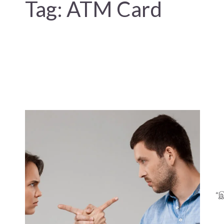
Tag:
ATM Card
“இ