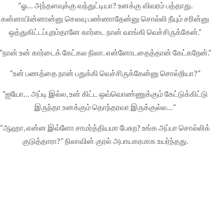
“ஓ… அந்தளவுக்கு வந்துட்டியா? உனக்கு விவரம் பத்தாது.
கன்னாபின்னான்னு செலவு பண்ணாதேன்னு சொல்லி நீயும் சரின்னு
ஒத்துகிட்டப்புறம்தானே கார்டை நான் வாங்கி வெச்சிருக்கேன்.”
“நான் உன் கார்டைக் கேட்கல நிலா. என்னோடதைத்தான் கேட்கறேன்.”
“உன் பணத்தை நான் பதுக்கி வெச்சிருக்கேன்னு சொல்றியா?”
“ஐயோ… அப்டி இல்ல, உன் கிட்ட ஒவ்வொண்ணுக்கும் கேட்டுக்கிட்டு
இருந்தா உனக்கும் தொந்தரவா இருக்குல்ல…”
“ஆஹா, என்ன இவ்ளோ சாமர்த்தியமா பேசுற? உங்க அப்பா சொல்லிக்
குடுத்தாரா?” நிலாவின் குரல் அபாயகரமாக உயர்ந்தது.