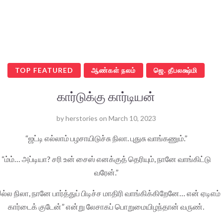
TOP FEATURED
ஆண்கள் நலம்
ஜெ. தீபலக்ஷ்மி
கார்டுக்கு கார்டியன்
by
herstories
on
March 10, 2023
“ஜட்டி எல்லாம் பழசாயிடுச்சு நிலா. புதுசு வாங்கணும்.”
“ம்ம்… அப்டியா? சரி உன் சைஸ் எனக்குத் தெரியும், நானே வாங்கிட்டு
வரேன்.”
ல்ல நிலா, நானே பார்த்துப் பிடிச்ச மாதிரி வாங்கிக்கிறேனே… என் ஏடிஎம்
கார்டைக் குடேன்” என்று லேசாகப் பொறுமையிழந்தான் வருண்.