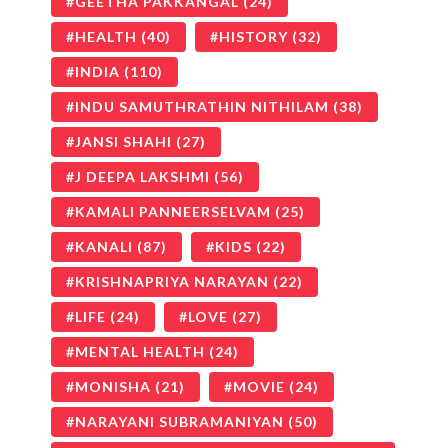
GEETHA PAKKANGAL
(24)
HEALTH
(40)
HISTORY
(32)
INDIA
(110)
INDU SAMUTHRATHIN NITHILAM
(38)
JANSI SHAHI
(27)
J DEEPA LAKSHMI
(56)
KAMALI PANNEERSELVAM
(25)
KANALI
(87)
KIDS
(22)
KRISHNAPRIYA NARAYAN
(22)
LIFE
(24)
LOVE
(27)
MENTAL HEALTH
(24)
MONISHA
(21)
MOVIE
(24)
NARAYANI SUBRAMANIYAN
(50)