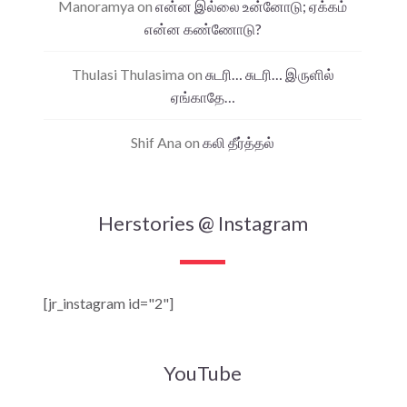
Manoramya
on
என்ன இல்லை உன்னோடு; ஏக்கம்
என்ன கண்ணோடு?
Thulasi Thulasima
on
சுடரி… சுடரி… இருளில்
ஏங்காதே…
Shif Ana
on
கலி தீர்த்தல்
Herstories @ Instagram
[jr_instagram id="2"]
YouTube