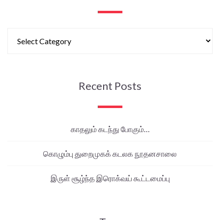
Recent Posts
காதலும் கடந்து போகும்…
கொழும்பு துறைமுகக் கடலக நூதனசாலை
இருள் சூழ்ந்த இரொக்வய் கூட்டமைப்பு