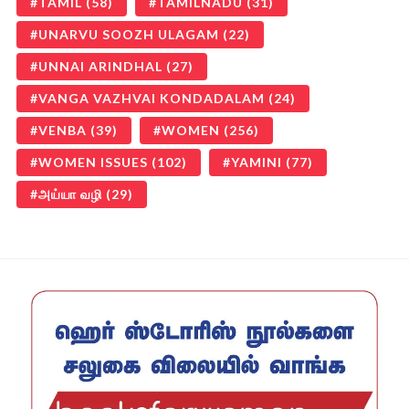
TAMIL
(58)
TAMILNADU
(31)
UNARVU SOOZH ULAGAM
(22)
UNNAI ARINDHAL
(27)
VANGA VAZHVAI KONDADALAM
(24)
VENBA
(39)
WOMEN
(256)
WOMEN ISSUES
(102)
YAMINI
(77)
அய்யா வழி
(29)