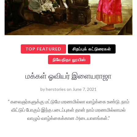
TOP FEATURED
சிறப்புக் கட்டுரைகள்
நிவேதிதா லூயிஸ்
மக்கள் ஓவியர் இளையராஜா
by
herstories
on
June 7, 2021
” கலைஞர்களுக்கு மட்டுமே மரணமில்லா வாழ்க்கை உண்டு. நாம்
விட்டுப் போகும் இந்த படைப்புகள் தான் நாம் மரணமில்லாமல்
வாழும் வாழ்க்கைக்கான அடையாளங்கள்.”