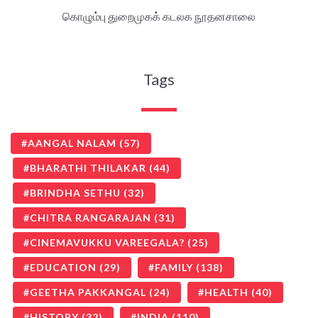
கொழும்பு துறைமுகக் கடலக நூதனசாலை
Tags
AANGAL NALAM
(57)
BHARATHI THILAKAR
(44)
BRINDHA SETHU
(32)
CHITRA RANGARAJAN
(31)
CINEMAVUKKU VAREEGALA?
(25)
EDUCATION
(29)
FAMILY
(138)
GEETHA PAKKANGAL
(24)
HEALTH
(40)
HISTORY
(32)
INDIA
(110)