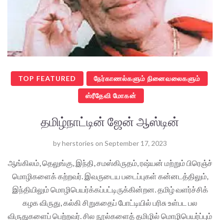
TOP FEATURED
நேர்காணல்களும் நினைவலைகளும்
ஸ்ரீதேவி மோகன்
தமிழ்நாட்டின் ஜேன் ஆஸ்டின்
by
herstories
on
September 17, 2023
ஆங்கிலம், தெலுங்கு, இந்தி, சமஸ்கிருதம், ரஷ்யன் மற்றும் பிரெஞ்ச்
மொழிகளைக் கற்றவர். இவருடைய படைப்புகள் கன்னடத்திலும்,
இந்தியிலும் மொழிபெயர்க்கப்பட்டிருக்கின்றன. தமிழ் வளர்ச்சிக்
கழக விருது, கல்கி சிறுகதைப் போட்டியில் பரிசு உள்பட பல
விருதுகளைப் பெற்றவர். சில நூல்களைத் தமிழில் மொழிபெயர்ப்பும்