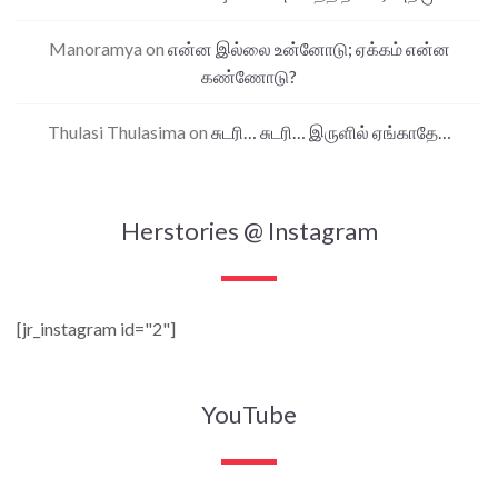
Manoramya
on
என்ன இல்லை உன்னோடு; ஏக்கம் என்ன
கண்ணோடு?
Thulasi Thulasima
on
சுடரி… சுடரி… இருளில் ஏங்காதே…
Herstories @ Instagram
[jr_instagram id="2"]
YouTube