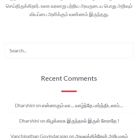
செய்திருக்கிறார். உலக வரலாறு பற்றிய அவருடைய பொது அறிவும்
வியப்பை அளிக்கும் வண்ணம் இருந்தது.
Recent Comments
Dharshini
on
என்னாகும் வா… வாழ்ந்தே பார்த்திடலாம்…
Dharshini
on
கிழக்காக இருந்தால் இருள் சேராதே !
Vanchinathan Govindarajan
on
அவலத்திற்கோர் அறிமுகம்