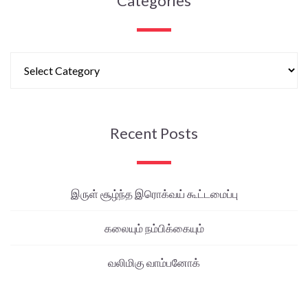
Categories
Recent Posts
இருள் சூழ்ந்த இரொக்வய் கூட்டமைப்பு
கலையும் நம்பிக்கையும்
வலிமிகு வாம்பனோக்