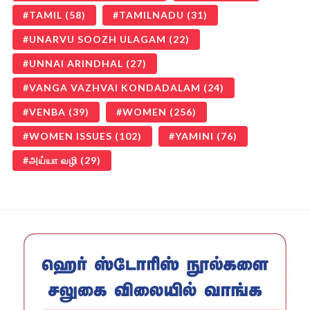
TAMIL
(58)
TAMILNADU
(31)
UNARVU SOOZH ULAGAM
(22)
UNNAI ARINDHAL
(27)
VANGA VAZHVAI KONDADALAM
(24)
VENBA
(39)
WOMEN
(256)
WOMEN ISSUES
(102)
YAMINI
(76)
அய்யா வழி
(29)