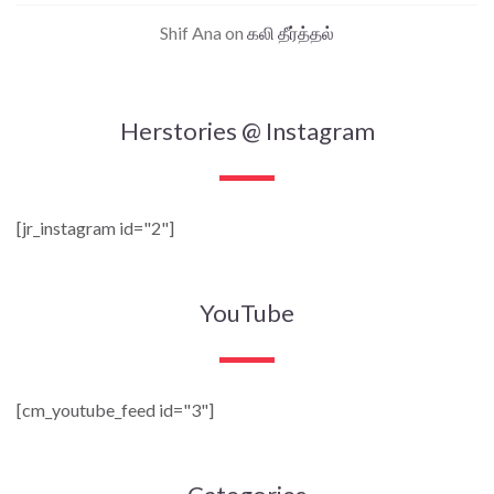
Shif Ana
on
கலி தீர்த்தல்
Herstories @ Instagram
[jr_instagram id="2"]
YouTube
[cm_youtube_feed id="3"]