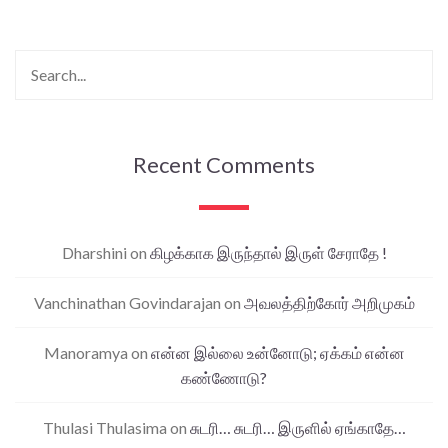
Recent Comments
Dharshini
on
கிழக்காக இருந்தால் இருள் சேராதே !
Vanchinathan Govindarajan
on
அவலத்திற்கோர் அறிமுகம்
Manoramya
on
என்ன இல்லை உன்னோடு; ஏக்கம் என்ன
கண்ணோடு?
Thulasi Thulasima
on
சுடரி… சுடரி… இருளில் ஏங்காதே…