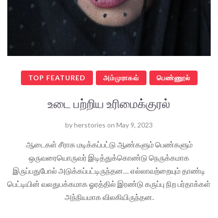
TOP FEATURED
அம்முராகவ்
பெண்ணூல்
உடை பற்றிய உரிமைக்குரல்
by
herstories
on
May 9, 2023
ஆடைகள் சீராக மடிக்கப்பட்டு ஆண்களும் பெண்களும்
ஒருவரையொருவர் இடித்துக்கொண்டு நெருக்கமாக
இருப்பதுபோல் அடுக்கப்பட்டிருந்தன… எல்லாவற்றையும் தாண்டி
பெட்டியின் வலதுபக்கமாக ஓரத்தில் இரண்டு கருப்பு நிற பர்தாக்கள்
அந்நியமாக விலகியிருந்தன.