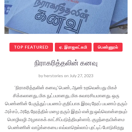
TOP FEATURED
ஏ. இராஜலட்சுமி
பெண்ணூல்
நிராகரித்தலின் கனவு
by
herstories
on
July 27, 2023
‘நிராகரித்தலின் கனவு.’ பெண், ஆண் உறவென்பது மிகச்
சிக்கலானது, மிக நுட்பமானது, மிக சுவாரசியமானது. ஒரு
பெண்ணின் பேருந்துப் பயணம் குறிப்பாக இரவு நேரப் பயணம் தரும்
அச்சம், அதே நேரத்தில் மழை தரும் இதம் என்று ஒவ்வொன்றையும்
மொழிவழி அழகாகக் காட்சிப்படுத்தியுள்ளார். குழந்தையின்மை
பெண்ணின் வாழ்க்கையை எவ்வாறெல்லாம் புரட்டிப் போடுகிறது