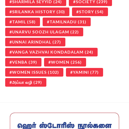
SHARMILA SEYYID
(24)
SOCIETY
(239)
SRILANKA HISTORY
(30)
STORY
(54)
TAMIL
(58)
TAMILNADU
(31)
UNARVU SOOZH ULAGAM
(22)
UNNAI ARINDHAL
(27)
VANGA VAZHVAI KONDADALAM
(24)
VENBA
(39)
WOMEN
(256)
WOMEN ISSUES
(102)
YAMINI
(77)
அய்யா வழி
(29)