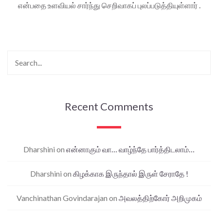
என்பதை உளவியல் சார்ந்து செறிவாகப் புலப்படுத்தியுள்ளார் .
Recent Comments
Dharshini
on
என்னாகும் வா… வாழ்ந்தே பார்த்திடலாம்…
Dharshini
on
கிழக்காக இருந்தால் இருள் சேராதே !
Vanchinathan Govindarajan
on
அவலத்திற்கோர் அறிமுகம்