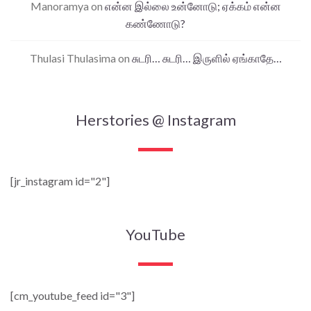
Manoramya
on
என்ன இல்லை உன்னோடு; ஏக்கம் என்ன
கண்ணோடு?
Thulasi Thulasima
on
சுடரி… சுடரி… இருளில் ஏங்காதே…
Herstories @ Instagram
[jr_instagram id="2"]
YouTube
[cm_youtube_feed id="3"]