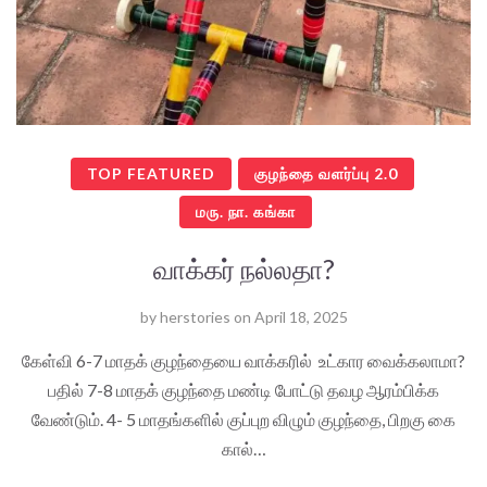
TOP FEATURED
குழந்தை வளர்ப்பு 2.0
மரு. நா. கங்கா
வாக்கர் நல்லதா?
by
herstories
on
April 18, 2025
கேள்வி 6-7 மாதக் குழந்தையை வாக்கரில் உட்கார வைக்கலாமா?
பதில் 7-8 மாதக் குழந்தை மண்டி போட்டு தவழ ஆரம்பிக்க
வேண்டும். 4- 5 மாதங்களில் குப்புற விழும் குழந்தை, பிறகு கை
கால்…