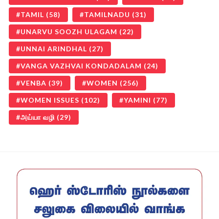
TAMIL
(58)
TAMILNADU
(31)
UNARVU SOOZH ULAGAM
(22)
UNNAI ARINDHAL
(27)
VANGA VAZHVAI KONDADALAM
(24)
VENBA
(39)
WOMEN
(256)
WOMEN ISSUES
(102)
YAMINI
(77)
அய்யா வழி
(29)