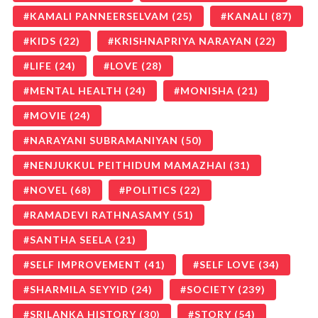
KAMALI PANNEERSELVAM
(25)
KANALI
(87)
KIDS
(22)
KRISHNAPRIYA NARAYAN
(22)
LIFE
(24)
LOVE
(28)
MENTAL HEALTH
(24)
MONISHA
(21)
MOVIE
(24)
NARAYANI SUBRAMANIYAN
(50)
NENJUKKUL PEITHIDUM MAMAZHAI
(31)
NOVEL
(68)
POLITICS
(22)
RAMADEVI RATHNASAMY
(51)
SANTHA SEELA
(21)
SELF IMPROVEMENT
(41)
SELF LOVE
(34)
SHARMILA SEYYID
(24)
SOCIETY
(239)
SRILANKA HISTORY
(30)
STORY
(54)