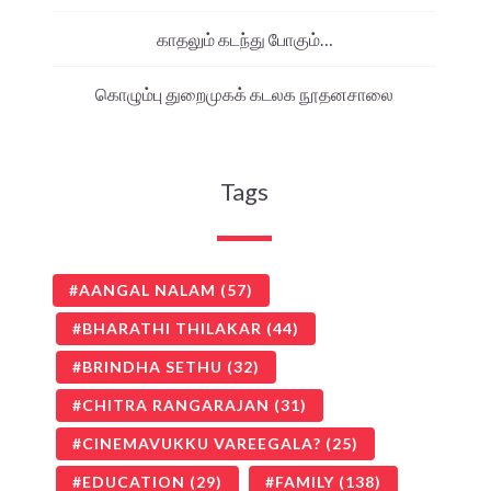
காதலும் கடந்து போகும்…
கொழும்பு துறைமுகக் கடலக நூதனசாலை
Tags
AANGAL NALAM
(57)
BHARATHI THILAKAR
(44)
BRINDHA SETHU
(32)
CHITRA RANGARAJAN
(31)
CINEMAVUKKU VAREEGALA?
(25)
EDUCATION
(29)
FAMILY
(138)