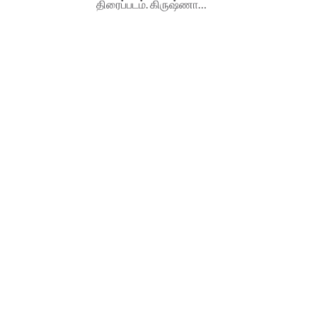
திரைப்படம். கிருஷ்ணா…