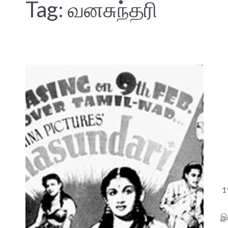
Tag:
வனசுந்தரி
1
இ