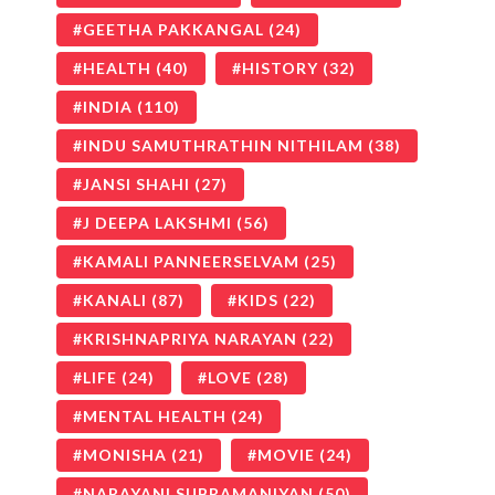
GEETHA PAKKANGAL
(24)
HEALTH
(40)
HISTORY
(32)
INDIA
(110)
INDU SAMUTHRATHIN NITHILAM
(38)
JANSI SHAHI
(27)
J DEEPA LAKSHMI
(56)
KAMALI PANNEERSELVAM
(25)
KANALI
(87)
KIDS
(22)
KRISHNAPRIYA NARAYAN
(22)
LIFE
(24)
LOVE
(28)
MENTAL HEALTH
(24)
MONISHA
(21)
MOVIE
(24)
NARAYANI SUBRAMANIYAN
(50)