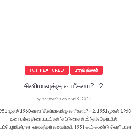
TOP FEATURED
பாரதி திலகர்
சினிமாவுக்கு வாரீகளா? - 2
by
herstories
on
April 9, 2024
951 முதல் 1960 வரை ‘சினிமாவுக்கு வாரீகளா? – 2, 1951 முதல் 1960
வரையுள்ள திரைப்படங்கள்’ கட்டுரைகள் இந்தத் தொடரில்
டம்பெறுகின்றன. வனசுந்தரி வனசுந்தரி 1951 ஆம் ஆண்டு வெளியான