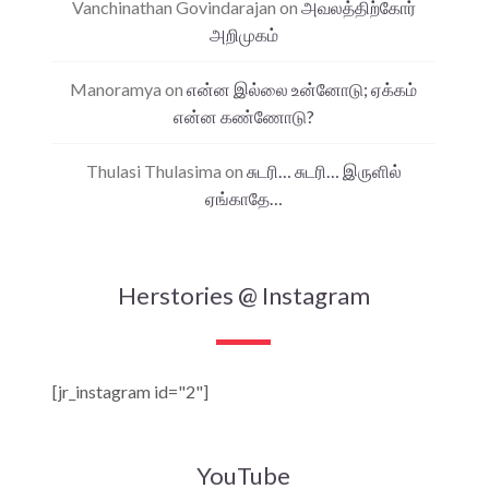
Vanchinathan Govindarajan
on
அவலத்திற்கோர்
அறிமுகம்
Manoramya
on
என்ன இல்லை உன்னோடு; ஏக்கம்
என்ன கண்ணோடு?
Thulasi Thulasima
on
சுடரி… சுடரி… இருளில்
ஏங்காதே…
Herstories @ Instagram
[jr_instagram id="2"]
YouTube