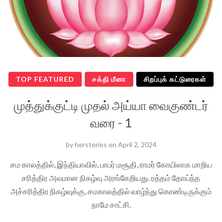
TOP FEATURED
சக்தி மீனா
சிறப்புக் கட்டுரைகள்
முத்துக்குட்டி முதல் அய்யா வைகுண்டர்
வரை - 1
by
herstories
on
April 2, 2024
சம காலத்தில், இந்தியாவில், பாபர் மசூதி, ராமர் கோயிலாக மாறிய
சரித்திர அவமான நிகழ்வு அரங்கேறியது. ரத்தம் தோய்ந்த
அச்சரித்திர நிகழ்வுக்கு, சமகாலத்தில் வாழ்ந்து கொண்டிருக்கும்
நாமே சாட்சி.