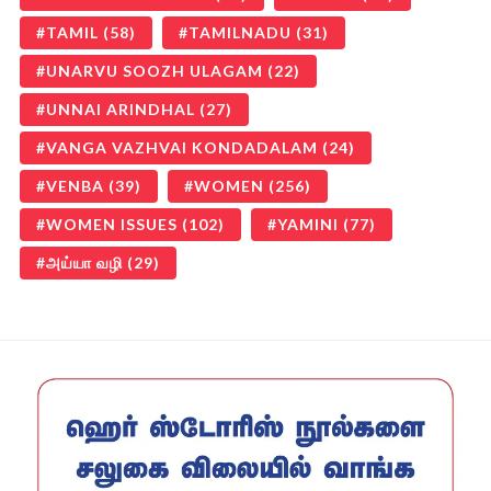
TAMIL
(58)
TAMILNADU
(31)
UNARVU SOOZH ULAGAM
(22)
UNNAI ARINDHAL
(27)
VANGA VAZHVAI KONDADALAM
(24)
VENBA
(39)
WOMEN
(256)
WOMEN ISSUES
(102)
YAMINI
(77)
அய்யா வழி
(29)