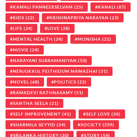
KAMALI PANNEERSELVAM
(25)
KANALI
(87)
KIDS
(22)
KRISHNAPRIYA NARAYAN
(22)
LIFE
(24)
LOVE
(28)
MENTAL HEALTH
(24)
MONISHA
(21)
MOVIE
(24)
NARAYANI SUBRAMANIYAN
(50)
NENJUKKUL PEITHIDUM MAMAZHAI
(31)
NOVEL
(68)
POLITICS
(22)
RAMADEVI RATHNASAMY
(51)
SANTHA SEELA
(21)
SELF IMPROVEMENT
(41)
SELF LOVE
(34)
SHARMILA SEYYID
(24)
SOCIETY
(239)
SRILANKA HISTORY
(30)
STORY
(54)