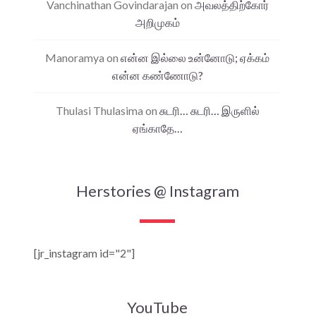
Vanchinathan Govindarajan
on
அவலத்திற்கோர்
அறிமுகம்
Manoramya
on
என்ன இல்லை உன்னோடு; ஏக்கம்
என்ன கண்ணோடு?
Thulasi Thulasima
on
சுடரி… சுடரி… இருளில்
ஏங்காதே…
Herstories @ Instagram
[jr_instagram id="2"]
YouTube