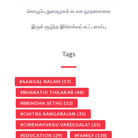
கொழும்பு துறைமுகக் கடலக நூதனசாலை
இருள் சூழ்ந்த இரொக்வய் கூட்டமைப்பு
Tags
AANGAL NALAM
(57)
BHARATHI THILAKAR
(44)
BRINDHA SETHU
(32)
CHITRA RANGARAJAN
(31)
CINEMAVUKKU VAREEGALA?
(25)
EDUCATION
(29)
FAMILY
(138)