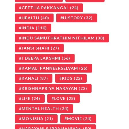
GEETHA PAKKANGAL
(24)
HEALTH
(40)
HISTORY
(32)
INDIA
(110)
INDU SAMUTHRATHIN NITHILAM
(38)
JANSI SHAHI
(27)
J DEEPA LAKSHMI
(56)
KAMALI PANNEERSELVAM
(25)
KANALI
(87)
KIDS
(22)
KRISHNAPRIYA NARAYAN
(22)
LIFE
(24)
LOVE
(28)
MENTAL HEALTH
(24)
MONISHA
(21)
MOVIE
(24)
NARAYANI SUBRAMANIYAN
(50)