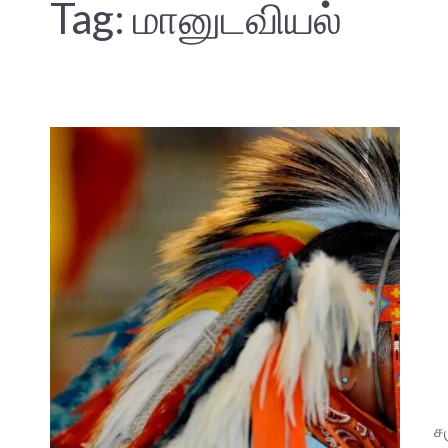
Tag:
மானுடவியல்
ச