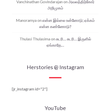
Vanchinathan Govindarajan
on
அவலத்திற்கோர்
அறிமுகம்
Manoramya
on
என்ன இல்லை உன்னோடு; ஏக்கம்
என்ன கண்ணோடு?
Thulasi Thulasima
on
சுடரி… சுடரி… இருளில்
ஏங்காதே…
Herstories @ Instagram
[jr_instagram id="2"]
YouTube