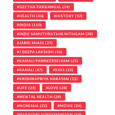
GEETHA PAKKANGAL
(24)
HEALTH
(40)
HISTORY
(32)
INDIA
(110)
INDU SAMUTHRATHIN NITHILAM
(38)
JANSI SHAHI
(27)
J DEEPA LAKSHMI
(56)
KAMALI PANNEERSELVAM
(25)
KANALI
(87)
KIDS
(22)
KRISHNAPRIYA NARAYAN
(22)
LIFE
(24)
LOVE
(28)
MENTAL HEALTH
(24)
MONISHA
(21)
MOVIE
(24)
NARAYANI SUBRAMANIYAN
(50)