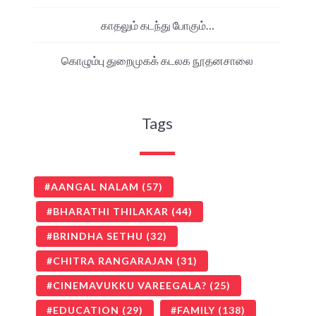
காதலும் கடந்து போகும்…
கொழும்பு துறைமுகக் கடலக நூதனசாலை
Tags
AANGAL NALAM
(57)
BHARATHI THILAKAR
(44)
BRINDHA SETHU
(32)
CHITRA RANGARAJAN
(31)
CINEMAVUKKU VAREEGALA?
(25)
EDUCATION
(29)
FAMILY
(138)