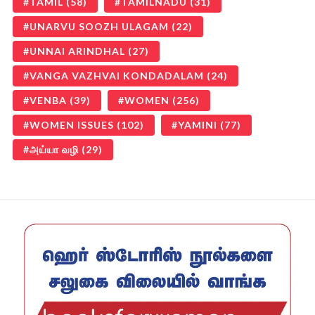
TAMIL
(58)
TAMILNADU
(31)
UNARVU SOOZH ULAGAM
(22)
UNNAI ARINDHAL
(27)
VANGA VAZHVAI KONDADALAM
(24)
VENBA
(39)
WOMEN
(256)
WOMEN ISSUES
(102)
YAMINI
(77)
அய்யா வழி
(29)