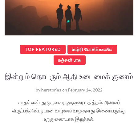
TOP FEATURED
மாற்றி யோசிக்கலாமே
ரஞ்சனி பாசு
இன்றும் தொடரும் ஆதி உடைமைக் குணம்
by
herstories
on
February 14, 2022
காதல் என்பது ஒருவரை ஒருவரை மதித்தல். அவரவர்
விருப்பத்தின்படியான வாழ்வை வாழ தனது இணையருக்கு
உறுதுணையாக இருத்தல்.