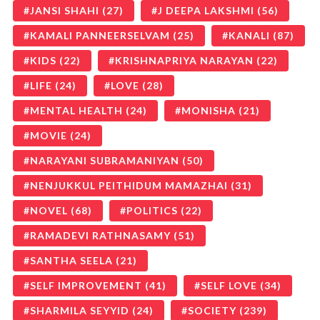
JANSI SHAHI
(27)
J DEEPA LAKSHMI
(56)
KAMALI PANNEERSELVAM
(25)
KANALI
(87)
KIDS
(22)
KRISHNAPRIYA NARAYAN
(22)
LIFE
(24)
LOVE
(28)
MENTAL HEALTH
(24)
MONISHA
(21)
MOVIE
(24)
NARAYANI SUBRAMANIYAN
(50)
NENJUKKUL PEITHIDUM MAMAZHAI
(31)
NOVEL
(68)
POLITICS
(22)
RAMADEVI RATHNASAMY
(51)
SANTHA SEELA
(21)
SELF IMPROVEMENT
(41)
SELF LOVE
(34)
SHARMILA SEYYID
(24)
SOCIETY
(239)