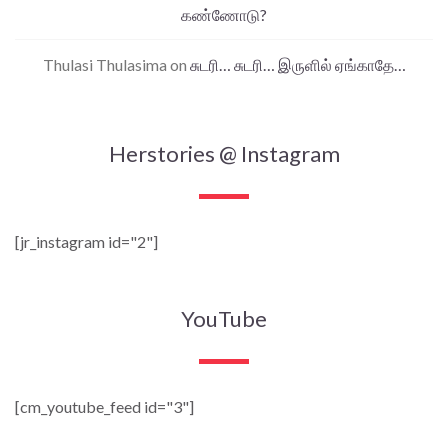
கண்ணோடு?
Thulasi Thulasima
on
சுடரி… சுடரி… இருளில் ஏங்காதே…
Herstories @ Instagram
[jr_instagram id="2"]
YouTube
[cm_youtube_feed id="3"]