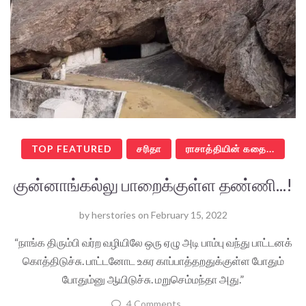
TOP FEATURED
சரிதா
ராசாத்தியின் கதை...
குன்னாங்கல்லு பாறைக்குள்ள தண்ணி...!
by
herstories
on
February 15, 2022
“நாங்க திரும்பி வர்ற வழியிலே ஒரு ஏழு அடி பாம்பு வந்து பாட்டனக்
கொத்திடுச்சு. பாட்டனோட உசுர காப்பாத்தறதுக்குள்ள போதும்
போதும்னு ஆயிடுச்சு. மறுசெம்மந்தா அது.”
4 Comments