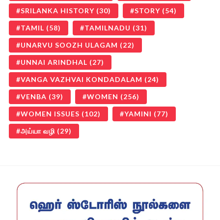
SRILANKA HISTORY
(30)
STORY
(54)
TAMIL
(58)
TAMILNADU
(31)
UNARVU SOOZH ULAGAM
(22)
UNNAI ARINDHAL
(27)
VANGA VAZHVAI KONDADALAM
(24)
VENBA
(39)
WOMEN
(256)
WOMEN ISSUES
(102)
YAMINI
(77)
அய்யா வழி
(29)