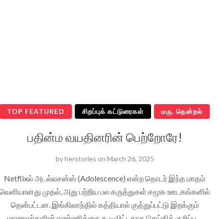
TOP FEATURED
சிறப்புக் கட்டுரைகள்
மரு. தென்றல்
பதின்ம வயதினரின் பெற்றோரே!
by
herstories
on
March 26, 2025
Netflixல் அடல்லசன்ஸ் (Adolescence) என்ற தொடர் இந்த மாதம்
வெளியானது முதல், அது பற்றிய பல கருத்துகள் சமூக ஊடகங்களில்
தென்பட்டன. இங்கிலாந்தில் கத்தியால் குத்துப்பட்டு இறக்கும்
மாணவர்களின் எண்ணிக்கை கூடிவிட்டதாக செய்திக் குறிப்பு…