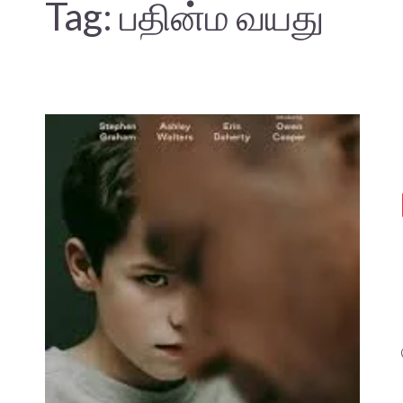
Tag:
பதின்ம வயது