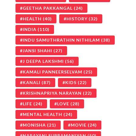
GEETHA PAKKANGAL
(24)
HEALTH
(40)
HISTORY
(32)
INDIA
(110)
INDU SAMUTHRATHIN NITHILAM
(38)
JANSI SHAHI
(27)
J DEEPA LAKSHMI
(56)
KAMALI PANNEERSELVAM
(25)
KANALI
(87)
KIDS
(22)
KRISHNAPRIYA NARAYAN
(22)
LIFE
(24)
LOVE
(28)
MENTAL HEALTH
(24)
MONISHA
(21)
MOVIE
(24)
NARAYANI SUBRAMANIYAN
(50)