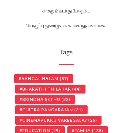
காதலும் கடந்து போகும்…
கொழும்பு துறைமுகக் கடலக நூதனசாலை
Tags
AANGAL NALAM
(57)
BHARATHI THILAKAR
(44)
BRINDHA SETHU
(32)
CHITRA RANGARAJAN
(31)
CINEMAVUKKU VAREEGALA?
(25)
EDUCATION
(29)
FAMILY
(138)