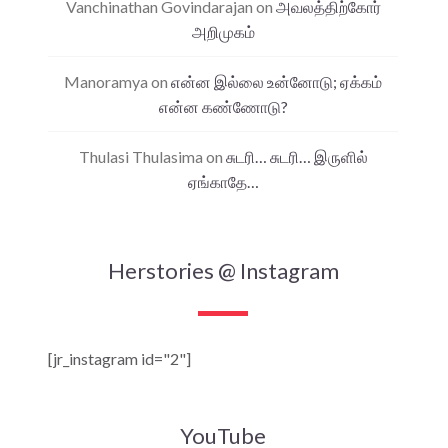
Vanchinathan Govindarajan
on
அவலத்திற்கோர்
அறிமுகம்
Manoramya
on
என்ன இல்லை உன்னோடு; ஏக்கம்
என்ன கண்ணோடு?
Thulasi Thulasima
on
சுடரி… சுடரி… இருளில்
ஏங்காதே…
Herstories @ Instagram
[jr_instagram id="2"]
YouTube