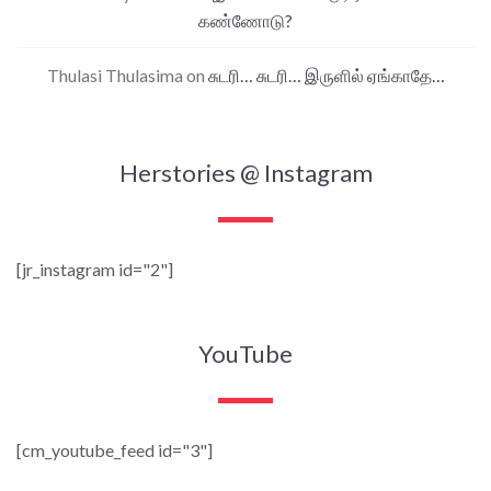
கண்ணோடு?
Thulasi Thulasima
on
சுடரி… சுடரி… இருளில் ஏங்காதே…
Herstories @ Instagram
[jr_instagram id="2"]
YouTube
[cm_youtube_feed id="3"]