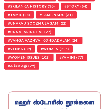
SRILANKA HISTORY
(30)
STORY
(54)
TAMIL
(58)
TAMILNADU
(31)
UNARVU SOOZH ULAGAM
(22)
UNNAI ARINDHAL
(27)
VANGA VAZHVAI KONDADALAM
(24)
VENBA
(39)
WOMEN
(256)
WOMEN ISSUES
(102)
YAMINI
(77)
அய்யா வழி
(29)