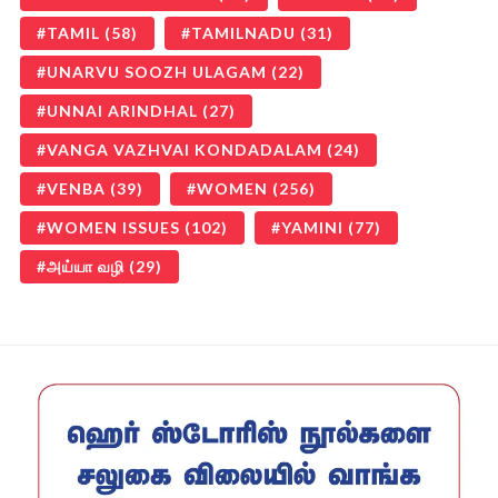
TAMIL
(58)
TAMILNADU
(31)
UNARVU SOOZH ULAGAM
(22)
UNNAI ARINDHAL
(27)
VANGA VAZHVAI KONDADALAM
(24)
VENBA
(39)
WOMEN
(256)
WOMEN ISSUES
(102)
YAMINI
(77)
அய்யா வழி
(29)