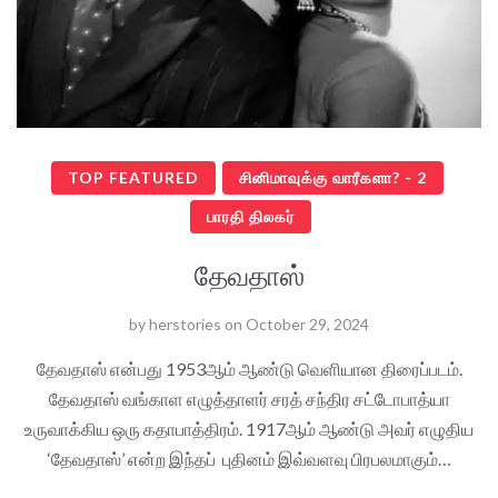
TOP FEATURED
சினிமாவுக்கு வாரீகளா? - 2
பாரதி திலகர்
தேவதாஸ்
by
herstories
on
October 29, 2024
தேவதாஸ் என்பது 1953ஆம் ஆண்டு வெளியான திரைப்படம்.
தேவதாஸ் வங்காள எழுத்தாளர் சரத் சந்திர சட்டோபாத்யா
உருவாக்கிய ஒரு கதாபாத்திரம். 1917ஆம் ஆண்டு அவர் எழுதிய
‘தேவதாஸ்’ என்ற இந்தப் புதினம் இவ்வளவு பிரபலமாகும்…