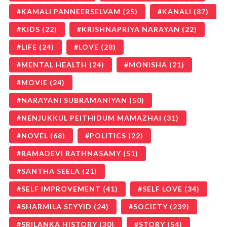
KAMALI PANNEERSELVAM
(25)
KANALI
(87)
KIDS
(22)
KRISHNAPRIYA NARAYAN
(22)
LIFE
(24)
LOVE
(28)
MENTAL HEALTH
(24)
MONISHA
(21)
MOVIE
(24)
NARAYANI SUBRAMANIYAN
(50)
NENJUKKUL PEITHIDUM MAMAZHAI
(31)
NOVEL
(68)
POLITICS
(22)
RAMADEVI RATHNASAMY
(51)
SANTHA SEELA
(21)
SELF IMPROVEMENT
(41)
SELF LOVE
(34)
SHARMILA SEYYID
(24)
SOCIETY
(239)
SRILANKA HISTORY
(30)
STORY
(54)