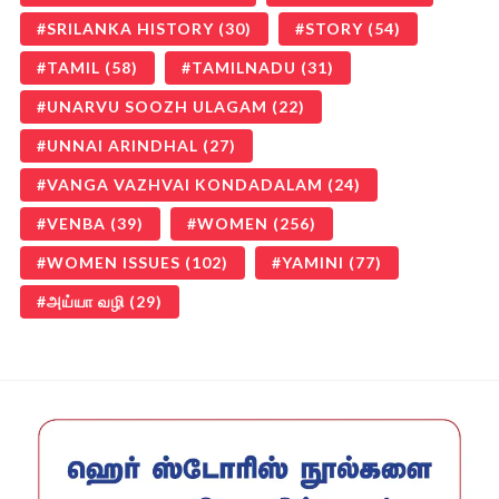
SRILANKA HISTORY
(30)
STORY
(54)
TAMIL
(58)
TAMILNADU
(31)
UNARVU SOOZH ULAGAM
(22)
UNNAI ARINDHAL
(27)
VANGA VAZHVAI KONDADALAM
(24)
VENBA
(39)
WOMEN
(256)
WOMEN ISSUES
(102)
YAMINI
(77)
அய்யா வழி
(29)