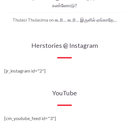
கண்ணோடு?
Thulasi Thulasima
on
சுடரி… சுடரி… இருளில் ஏங்காதே…
Herstories @ Instagram
[jr_instagram id="2"]
YouTube
[cm_youtube_feed id="3"]