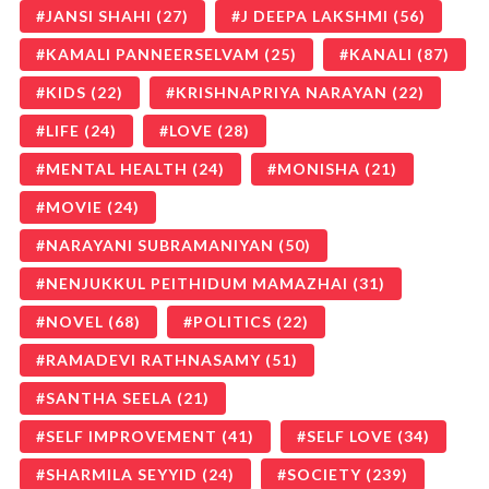
JANSI SHAHI
(27)
J DEEPA LAKSHMI
(56)
KAMALI PANNEERSELVAM
(25)
KANALI
(87)
KIDS
(22)
KRISHNAPRIYA NARAYAN
(22)
LIFE
(24)
LOVE
(28)
MENTAL HEALTH
(24)
MONISHA
(21)
MOVIE
(24)
NARAYANI SUBRAMANIYAN
(50)
NENJUKKUL PEITHIDUM MAMAZHAI
(31)
NOVEL
(68)
POLITICS
(22)
RAMADEVI RATHNASAMY
(51)
SANTHA SEELA
(21)
SELF IMPROVEMENT
(41)
SELF LOVE
(34)
SHARMILA SEYYID
(24)
SOCIETY
(239)