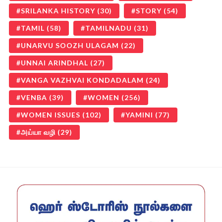
SRILANKA HISTORY
(30)
STORY
(54)
TAMIL
(58)
TAMILNADU
(31)
UNARVU SOOZH ULAGAM
(22)
UNNAI ARINDHAL
(27)
VANGA VAZHVAI KONDADALAM
(24)
VENBA
(39)
WOMEN
(256)
WOMEN ISSUES
(102)
YAMINI
(77)
அய்யா வழி
(29)