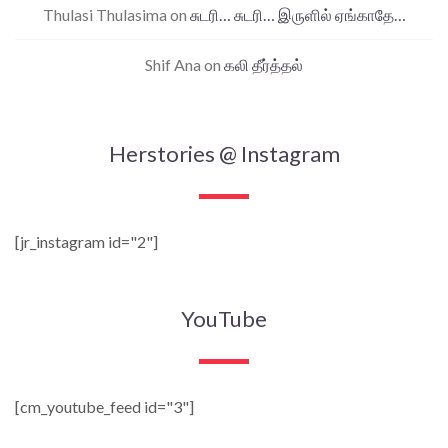
Thulasi Thulasima
on
சுடரி… சுடரி… இருளில் ஏங்காதே…
Shif Ana
on
கலி தீர்த்தல்
Herstories @ Instagram
[jr_instagram id="2"]
YouTube
[cm_youtube_feed id="3"]