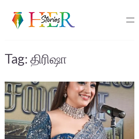
Tag:
திரிஷா