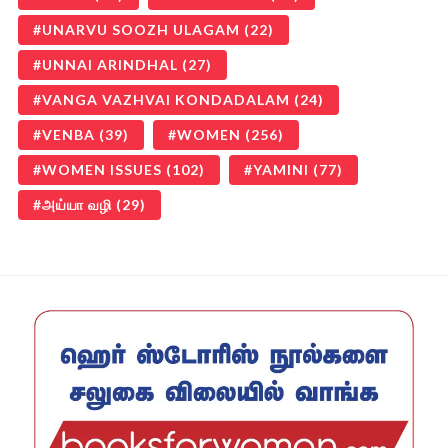
UNARVU SOOZH ULAGAM
(22)
UNNAI ARINDHAL
(27)
VANGA VAZHVAI KONDADALAM
(24)
VENBA
(39)
WOMEN
(256)
WOMEN ISSUES
(102)
YAMINI
(77)
அய்யா வழி
(29)