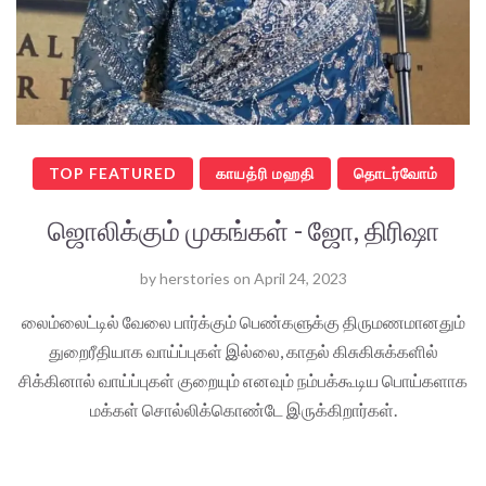
TOP FEATURED
காயத்ரி மஹதி
தொடர்வோம்
ஜொலிக்கும் முகங்கள் - ஜோ, திரிஷா
by
herstories
on
April 24, 2023
லைம்லைட்டில் வேலை பார்க்கும் பெண்களுக்கு திருமணமானதும்
துறைரீதியாக வாய்ப்புகள் இல்லை, காதல் கிசுகிசுக்களில்
சிக்கினால் வாய்ப்புகள் குறையும் எனவும் நம்பக்கூடிய பொய்களாக
மக்கள் சொல்லிக்கொண்டே இருக்கிறார்கள்.