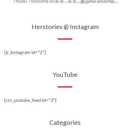
Thulasi Thulasima
on
சுடரி… சுடரி… இருளில் ஏங்காதே…
Herstories @ Instagram
[jr_instagram id="2"]
YouTube
[cm_youtube_feed id="3"]
Categories