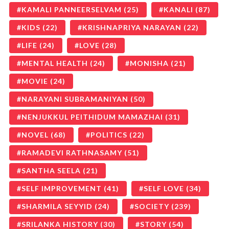
KAMALI PANNEERSELVAM
(25)
KANALI
(87)
KIDS
(22)
KRISHNAPRIYA NARAYAN
(22)
LIFE
(24)
LOVE
(28)
MENTAL HEALTH
(24)
MONISHA
(21)
MOVIE
(24)
NARAYANI SUBRAMANIYAN
(50)
NENJUKKUL PEITHIDUM MAMAZHAI
(31)
NOVEL
(68)
POLITICS
(22)
RAMADEVI RATHNASAMY
(51)
SANTHA SEELA
(21)
SELF IMPROVEMENT
(41)
SELF LOVE
(34)
SHARMILA SEYYID
(24)
SOCIETY
(239)
SRILANKA HISTORY
(30)
STORY
(54)