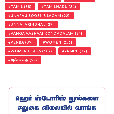
TAMIL
(58)
TAMILNADU
(31)
UNARVU SOOZH ULAGAM
(22)
UNNAI ARINDHAL
(27)
VANGA VAZHVAI KONDADALAM
(24)
VENBA
(39)
WOMEN
(256)
WOMEN ISSUES
(102)
YAMINI
(77)
அய்யா வழி
(29)