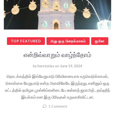
TOP FEATURED
அது ஒரு பிறைக்காலம்
ஜமீலா
என்றிவ்வாறும் வாழ்ந்தோம்
by
herstories
on
June 19, 2024
தொடக்கத்தில் இவ்வேறுபாடு பிரிவினையாக உருவெடுக்காமல்,
கொள்கை வேறுபாடு என்ற அளவிலேயே இருந்தது. எனினும் ஒரு
கட்டத்தில் தமிழக முஸ்லிம்களிடையே சுன்னத் ஜமாஅத் , தவ்ஹீத்
இயக்கம் என இரு பிரிவுகள் உருவாகிவிட்டன.
1 Comment