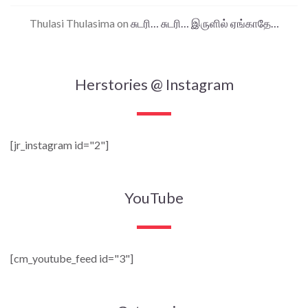
Thulasi Thulasima
on
சுடரி… சுடரி… இருளில் ஏங்காதே…
Herstories @ Instagram
[jr_instagram id="2"]
YouTube
[cm_youtube_feed id="3"]