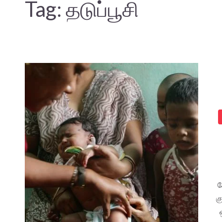
Tag:
தடுப்பூசி
க
க