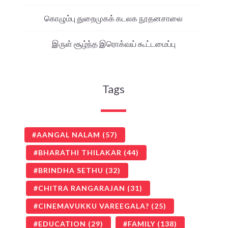
கொழும்பு துறைமுகக் கடலக நூதனசாலை
இருள் சூழ்ந்த இரொக்வய் கூட்டமைப்பு
Tags
AANGAL NALAM
(57)
BHARATHI THILAKAR
(44)
BRINDHA SETHU
(32)
CHITRA RANGARAJAN
(31)
CINEMAVUKKU VAREEGALA?
(25)
EDUCATION
(29)
FAMILY
(138)