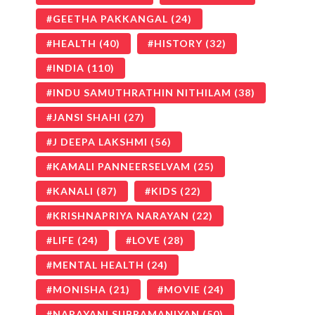
GEETHA PAKKANGAL
(24)
HEALTH
(40)
HISTORY
(32)
INDIA
(110)
INDU SAMUTHRATHIN NITHILAM
(38)
JANSI SHAHI
(27)
J DEEPA LAKSHMI
(56)
KAMALI PANNEERSELVAM
(25)
KANALI
(87)
KIDS
(22)
KRISHNAPRIYA NARAYAN
(22)
LIFE
(24)
LOVE
(28)
MENTAL HEALTH
(24)
MONISHA
(21)
MOVIE
(24)
NARAYANI SUBRAMANIYAN
(50)