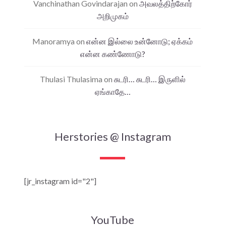
Vanchinathan Govindarajan
on
அவலத்திற்கோர்
அறிமுகம்
Manoramya
on
என்ன இல்லை உன்னோடு; ஏக்கம்
என்ன கண்ணோடு?
Thulasi Thulasima
on
சுடரி… சுடரி… இருளில்
ஏங்காதே…
Herstories @ Instagram
[jr_instagram id="2"]
YouTube