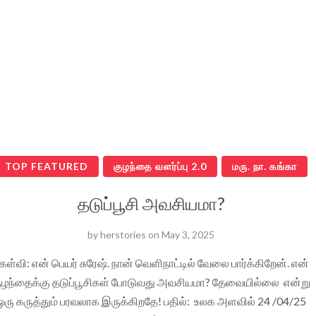
TOP FEATURED
குழந்தை வளர்ப்பு 2.0
மரு. நா. கங்கா
தடுப்பூசி அவசியமா?
by
herstories
on
May 3, 2025
ேள்வி: என் பெயர் சுரேஷ். நான் வெளிநாட்டில் வேலை பார்க்கிறேன். என்
ுழந்தைக்கு தடுப்பூசிகள் போடுவது அவசியமா? தேவையில்லை என்று
ஒரு கருத்தும் பரவலாக இருக்கிறதே! பதில்: உலக அளவில் 24 /04/25