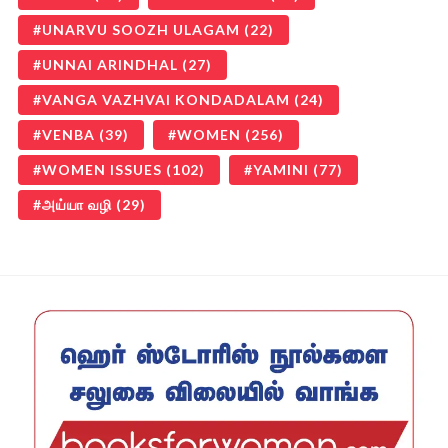
UNARVU SOOZH ULAGAM
(22)
UNNAI ARINDHAL
(27)
VANGA VAZHVAI KONDADALAM
(24)
VENBA
(39)
WOMEN
(256)
WOMEN ISSUES
(102)
YAMINI
(77)
அய்யா வழி
(29)