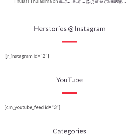
Thulasi Thulasima
on
சுடரி… சுடரி… இருளில் ஏங்காதே…
Herstories @ Instagram
[jr_instagram id="2"]
YouTube
[cm_youtube_feed id="3"]
Categories