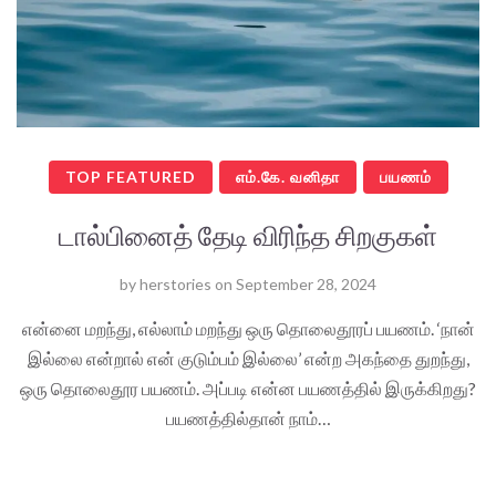
TOP FEATURED
எம்.கே. வனிதா
பயணம்
டால்பினைத் தேடி விரிந்த சிறகுகள்
by
herstories
on
September 28, 2024
என்னை மறந்து, எல்லாம் மறந்து ஒரு தொலைதூரப் பயணம். ‘நான்
இல்லை என்றால் என் குடும்பம் இல்லை’ என்ற அகந்தை துறந்து,
ஒரு தொலைதூர பயணம். அப்படி என்ன பயணத்தில் இருக்கிறது?
பயணத்தில்தான் நாம்…