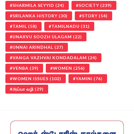
SHARMILA SEYYID
(24)
SOCIETY
(239)
SRILANKA HISTORY
(30)
STORY
(54)
TAMIL
(58)
TAMILNADU
(31)
UNARVU SOOZH ULAGAM
(22)
UNNAI ARINDHAL
(27)
VANGA VAZHVAI KONDADALAM
(24)
VENBA
(39)
WOMEN
(256)
WOMEN ISSUES
(102)
YAMINI
(76)
அய்யா வழி
(29)