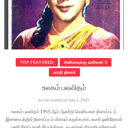
TOP FEATURED
சினிமாவுக்கு வாரீகளா 3
பாரதி திலகர்
உலகம் பலவிதம்
by
herstories
on
July 5, 2025
உலகம் பலவிதம் 1955 ஆம் ஆண்டு வெளியான திரைப்படம்.
இணையத்தில் திரைப்படம் மிகவும் சுருக்கமாக, சுமார் ஒன்றேகால்
மணி நேரம் தான் இருக்கிறது. நடிகர்கள் சிவாஜி கணேசன்