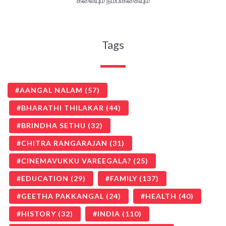
Tags
AANGAL NALAM
(57)
BHARATHI THILAKAR
(44)
BRINDHA SETHU
(32)
CHITRA RANGARAJAN
(31)
CINEMAVUKKU VAREEGALA?
(25)
EDUCATION
(29)
FAMILY
(137)
GEETHA PAKKANGAL
(24)
HEALTH
(40)
HISTORY
(32)
INDIA
(110)