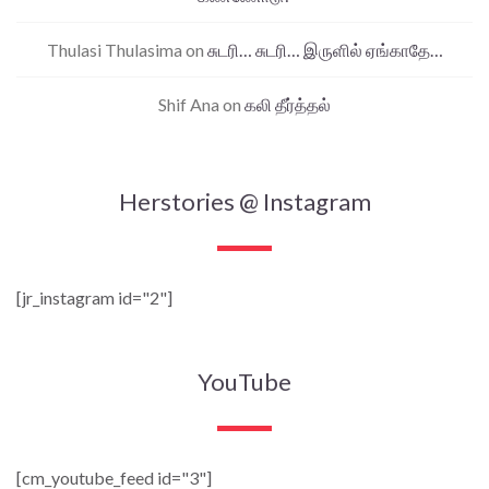
Thulasi Thulasima
on
சுடரி… சுடரி… இருளில் ஏங்காதே…
Shif Ana
on
கலி தீர்த்தல்
Herstories @ Instagram
[jr_instagram id="2"]
YouTube
[cm_youtube_feed id="3"]