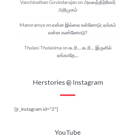
Vanchinathan Govindarajan
on
அவலத்திற்கோர்
அறிமுகம்
Manoramya
on
என்ன இல்லை உன்னோடு; ஏக்கம்
என்ன கண்ணோடு?
Thulasi Thulasima
on
சுடரி… சுடரி… இருளில்
ஏங்காதே…
Herstories @ Instagram
[jr_instagram id="2"]
YouTube