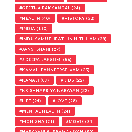
GEETHA PAKKANGAL
(24)
HEALTH
(40)
HISTORY
(32)
INDIA
(110)
INDU SAMUTHRATHIN NITHILAM
(38)
JANSI SHAHI
(27)
J DEEPA LAKSHMI
(56)
KAMALI PANNEERSELVAM
(25)
KANALI
(87)
KIDS
(22)
KRISHNAPRIYA NARAYAN
(22)
LIFE
(24)
LOVE
(28)
MENTAL HEALTH
(24)
MONISHA
(21)
MOVIE
(24)
NARAYANI SUBRAMANIYAN
(50)