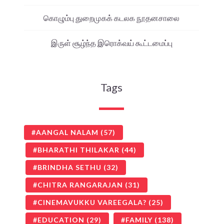
கொழும்பு துறைமுகக் கடலக நூதனசாலை
இருள் சூழ்ந்த இரொக்வய் கூட்டமைப்பு
Tags
AANGAL NALAM
(57)
BHARATHI THILAKAR
(44)
BRINDHA SETHU
(32)
CHITRA RANGARAJAN
(31)
CINEMAVUKKU VAREEGALA?
(25)
EDUCATION
(29)
FAMILY
(138)