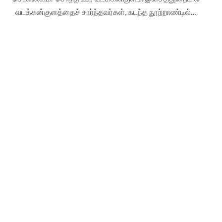
வடக்கன்குளத்தைச் சார்ந்தவர்கள், கடந்த நூற்றாண்டில்…