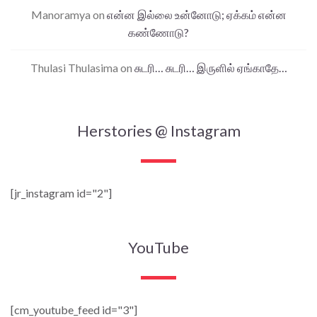
Manoramya
on
என்ன இல்லை உன்னோடு; ஏக்கம் என்ன
கண்ணோடு?
Thulasi Thulasima
on
சுடரி… சுடரி… இருளில் ஏங்காதே…
Herstories @ Instagram
[jr_instagram id="2"]
YouTube
[cm_youtube_feed id="3"]