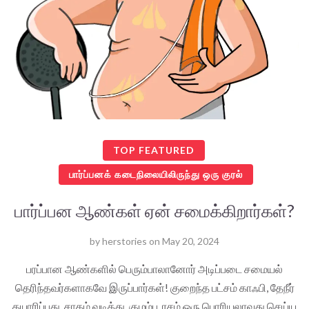
TOP FEATURED
பார்ப்பனக் கடைநிலையிலிருந்து ஒரு குரல்
பார்ப்பன ஆண்கள் ஏன் சமைக்கிறார்கள்?
by
herstories
on
May 20, 2024
பரப்பான ஆண்களில் பெரும்பாலானோர் அடிப்படை சமையல்
தெரிந்தவர்களாகவே இருப்பார்கள்! குறைந்த பட்சம் காஃபி, தேநீர்
தயாரிப்பது. சாதம் வடித்து, குழம்பு, ரசம் ஒரு பொரியலாவது செய்ய