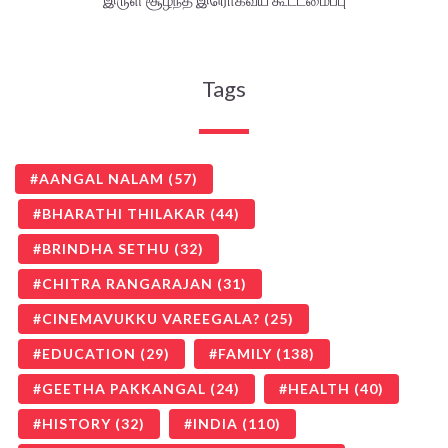
Tags
AANGAL NALAM
(57)
BHARATHI THILAKAR
(44)
BRINDHA SETHU
(32)
CHITRA RANGARAJAN
(31)
CINEMAVUKKU VAREEGALA?
(25)
EDUCATION
(29)
FAMILY
(138)
GEETHA PAKKANGAL
(24)
HEALTH
(40)
HISTORY
(32)
INDIA
(110)