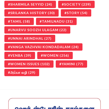
SHARMILA SEYYID
(24)
SOCIETY
(239)
SRILANKA HISTORY
(30)
STORY
(54)
TAMIL
(58)
TAMILNADU
(31)
UNARVU SOOZH ULAGAM
(22)
UNNAI ARINDHAL
(27)
VANGA VAZHVAI KONDADALAM
(24)
VENBA
(39)
WOMEN
(256)
WOMEN ISSUES
(102)
YAMINI
(77)
அய்யா வழி
(29)