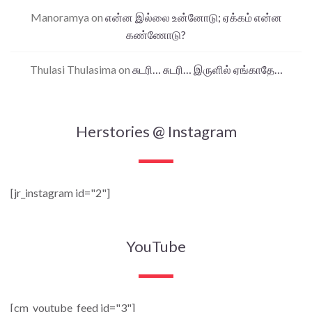
Manoramya
on
என்ன இல்லை உன்னோடு; ஏக்கம் என்ன
கண்ணோடு?
Thulasi Thulasima
on
சுடரி… சுடரி… இருளில் ஏங்காதே…
Herstories @ Instagram
[jr_instagram id="2"]
YouTube
[cm_youtube_feed id="3"]