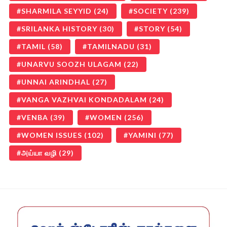
SHARMILA SEYYID
(24)
SOCIETY
(239)
SRILANKA HISTORY
(30)
STORY
(54)
TAMIL
(58)
TAMILNADU
(31)
UNARVU SOOZH ULAGAM
(22)
UNNAI ARINDHAL
(27)
VANGA VAZHVAI KONDADALAM
(24)
VENBA
(39)
WOMEN
(256)
WOMEN ISSUES
(102)
YAMINI
(77)
அய்யா வழி
(29)