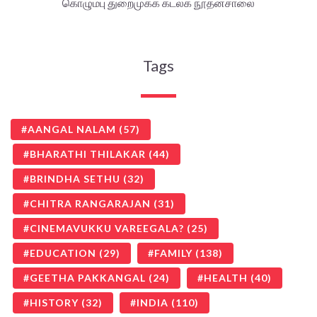
கொழும்பு துறைமுகக் கடலக நூதனசாலை
Tags
AANGAL NALAM
(57)
BHARATHI THILAKAR
(44)
BRINDHA SETHU
(32)
CHITRA RANGARAJAN
(31)
CINEMAVUKKU VAREEGALA?
(25)
EDUCATION
(29)
FAMILY
(138)
GEETHA PAKKANGAL
(24)
HEALTH
(40)
HISTORY
(32)
INDIA
(110)