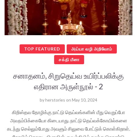
TOP FEATURED
அய்யா வழி அறிவோம்
சக்தி மீனா
சனாதனம், சிறுதெய்வ உயிர்ப்பலிக்கு
எதிரான அருள்நூல் - 2
by
herstories
on
May 10, 2024
கிறிஸ்தவ தோழிக்கு நாட்டு தெய்வங்களின் மீது வெறுப்போ
அவநம்பிக்கையோ கிடையாது. நாட்டு தெய்வக்கோயில்களை
கடந்து செல்லும்போது அவளும் சிலுவை போட்டுக் கொள்கிறாள்.
கோயில் கொடை விழாவின் சமபந்தியில் கலந்து கொண்டு