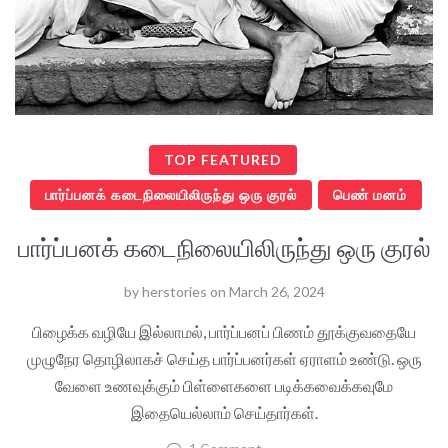
TOP FEATURED
பார்ப்பனக் கடைநிலையிலிருந்து ஒரு குரல்
பெண் மனம்
பார்ப்பனக் கடைநிலையிலிருந்து ஒரு குரல்
by
herstories
on
March 26, 2024
பிழைக்க வழியே இல்லாமல், பார்ப்பனப் பிணம் தூக்குவதையே
முழுநேர தொழிலாகச் செய்த பார்ப்பனர்கள் ஏராளம் உண்டு. ஒரு
வேளை உணவுக்கும் பிள்ளைகளை படிக்கவைக்கவுமே
இதையெல்லாம் செய்தார்கள்.