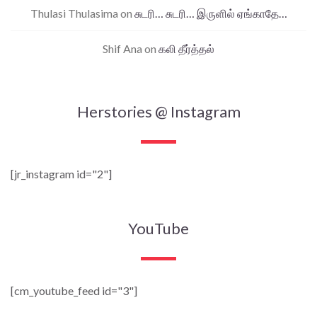
Thulasi Thulasima
on
சுடரி… சுடரி… இருளில் ஏங்காதே…
Shif Ana
on
கலி தீர்த்தல்
Herstories @ Instagram
[jr_instagram id="2"]
YouTube
[cm_youtube_feed id="3"]