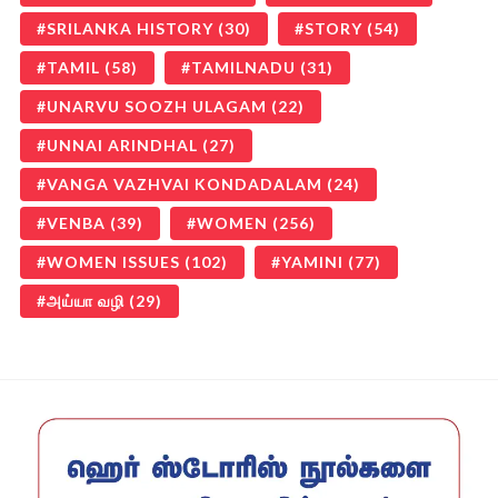
SRILANKA HISTORY
(30)
STORY
(54)
TAMIL
(58)
TAMILNADU
(31)
UNARVU SOOZH ULAGAM
(22)
UNNAI ARINDHAL
(27)
VANGA VAZHVAI KONDADALAM
(24)
VENBA
(39)
WOMEN
(256)
WOMEN ISSUES
(102)
YAMINI
(77)
அய்யா வழி
(29)