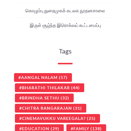
கொழும்பு துறைமுகக் கடலக நூதனசாலை
இருள் சூழ்ந்த இரொக்வய் கூட்டமைப்பு
Tags
AANGAL NALAM
(57)
BHARATHI THILAKAR
(44)
BRINDHA SETHU
(32)
CHITRA RANGARAJAN
(31)
CINEMAVUKKU VAREEGALA?
(25)
EDUCATION
(29)
FAMILY
(138)