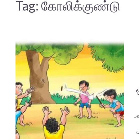
Tag:
கோலிக்குண்டு
பண
க