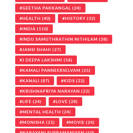
GEETHA PAKKANGAL
(24)
HEALTH
(40)
HISTORY
(32)
INDIA
(110)
INDU SAMUTHRATHIN NITHILAM
(38)
JANSI SHAHI
(27)
J DEEPA LAKSHMI
(56)
KAMALI PANNEERSELVAM
(25)
KANALI
(87)
KIDS
(22)
KRISHNAPRIYA NARAYAN
(22)
LIFE
(24)
LOVE
(28)
MENTAL HEALTH
(24)
MONISHA
(21)
MOVIE
(24)
NARAYANI SUBRAMANIYAN
(50)