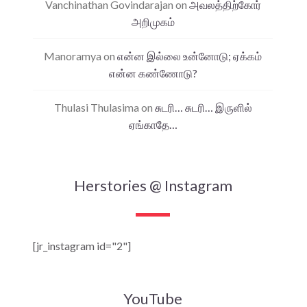
Vanchinathan Govindarajan
on
அவலத்திற்கோர்
அறிமுகம்
Manoramya
on
என்ன இல்லை உன்னோடு; ஏக்கம்
என்ன கண்ணோடு?
Thulasi Thulasima
on
சுடரி… சுடரி… இருளில்
ஏங்காதே…
Herstories @ Instagram
[jr_instagram id="2"]
YouTube