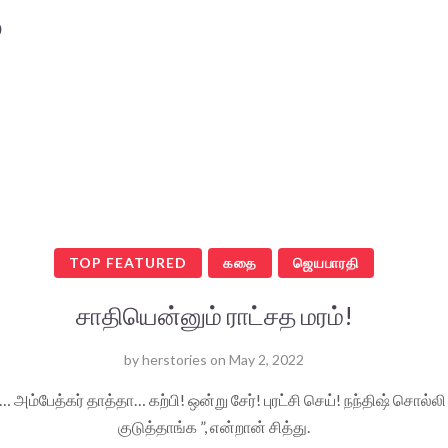
ை
TOP FEATURED
கதை
ஜெயபாரதி
சாதியென்னும் ராட்சத மரம்!
by
herstories
on
May 2, 2022
… அம்பேத்கர் தாத்தா… கற்பி! ஒன்று சேர்! புரட்சி செய்! நந்திஷ் சொல்லி
குடுத்தாங்க ‌”, என்றான் சித்து.