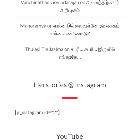
Vanchinathan Govindarajan
on
அவலத்திற்கோர்
அறிமுகம்
Manoramya
on
என்ன இல்லை உன்னோடு; ஏக்கம்
என்ன கண்ணோடு?
Thulasi Thulasima
on
சுடரி… சுடரி… இருளில்
ஏங்காதே…
Herstories @ Instagram
[jr_instagram id="2"]
YouTube