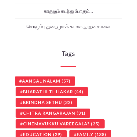
காதலும் கடந்து போகும்…
கொழும்பு துறைமுகக் கடலக நூதனசாலை
Tags
AANGAL NALAM
(57)
BHARATHI THILAKAR
(44)
BRINDHA SETHU
(32)
CHITRA RANGARAJAN
(31)
CINEMAVUKKU VAREEGALA?
(25)
EDUCATION
(29)
FAMILY
(138)