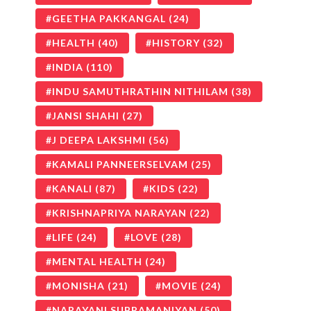
GEETHA PAKKANGAL
(24)
HEALTH
(40)
HISTORY
(32)
INDIA
(110)
INDU SAMUTHRATHIN NITHILAM
(38)
JANSI SHAHI
(27)
J DEEPA LAKSHMI
(56)
KAMALI PANNEERSELVAM
(25)
KANALI
(87)
KIDS
(22)
KRISHNAPRIYA NARAYAN
(22)
LIFE
(24)
LOVE
(28)
MENTAL HEALTH
(24)
MONISHA
(21)
MOVIE
(24)
NARAYANI SUBRAMANIYAN
(50)